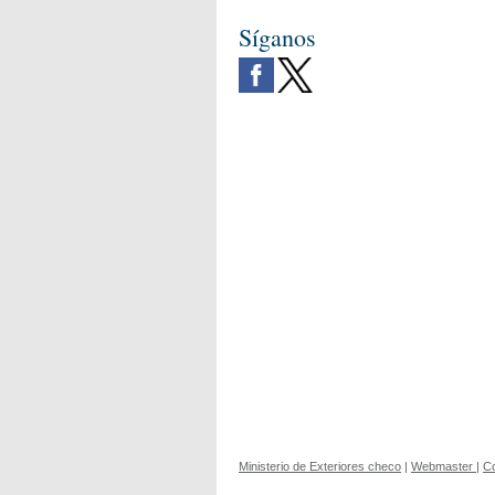
Síganos
Ministerio de Exteriores checo
|
Webmaster
|
C