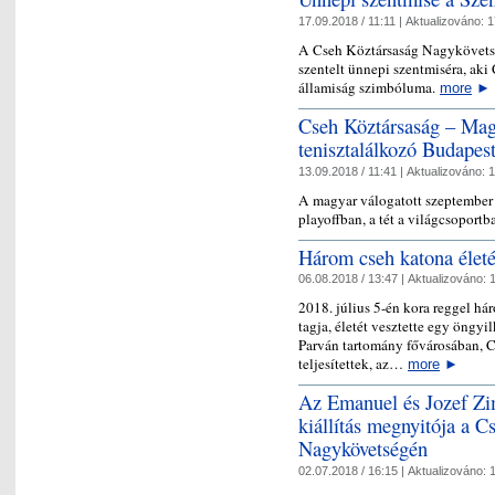
17.09.2018 / 11:11 |
Aktualizováno:
1
A Cseh Köztársaság Nagykövets
szentelt ünnepi szentmiséra, aki
államiság szimbóluma.
more
►
Cseh Köztársaság – Mag
tenisztalálkozó Budapes
13.09.2018 / 11:41 |
Aktualizováno:
1
A magyar válogatott szeptember 
playoffban, a tét a világcsoport
Három cseh katona életé
06.08.2018 / 13:47 |
Aktualizováno:
1
2018. július 5-én kora reggel h
tagja, életét vesztette egy öngy
Parván tartomány fővárosában, C
teljesítettek, az…
more
►
Az Emanuel és Jozef Zi
kiállítás megnyitója a 
Nagykövetségén
02.07.2018 / 16:15 |
Aktualizováno:
1