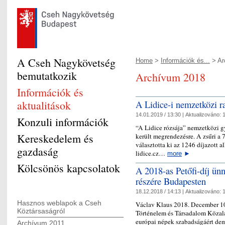
A Cseh Nagykövetség
Home
>
Információk és...
> Ar
bemutatkozik
Archívum 2018
Információk és
aktualitások
A Lidice-i nemzetközi ra
14.01.2019 / 13:30 |
Aktualizováno:
1
Konzuli információk
“A Lidice rózsája” nemzetközi 
Kereskedelem és
került megrendezésre. A zsűri a 
választotta ki az 1246 díjazott
gazdaság
lidice.cz…
more
►
Kölcsönös kapcsolatok
A 2018-as Petőfi-díj ün
részére Budapesten
18.12.2018 / 14:13 |
Aktualizováno:
1
Hasznos weblapok a Cseh
Václav Klaus 2018. December 10-
Köztársaságról
Történelem és Társadalom Közalapí
európai népek szabadságáért de
Archívum 2011