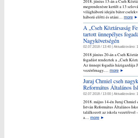
2018. június 13-án a Cseh Közt
megrendezésre került a 13 szlová
világháború idején bátor cselek
háború előtti és utáni…
more
►
A „Cseh Köztársaság Fe
tartott ünnepélyes foga
Nagykövetségén
02.07.2018 / 13:40 |
Aktualizováno:
1
2018 június 20-án a Cseh Köztá
fogadást rendeztek a „Cseh Közt
Az ünnepi fogadás házigazdája J
vezérőrnagy.…
more
►
Juraj Chmiel cseh nagyk
Református Általános I
02.07.2018 / 13:00 |
Aktualizováno:
1
2018. május 14-én Juraj Chmiel 
István Református Általános Isko
találkozott az iskola vezetőivel 
a…
more
►