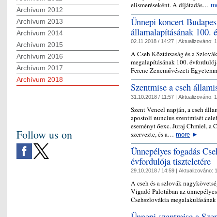
elismeréseként. A díjátadás…
m
Archívum 2012
Ünnepi koncert Budapes
Archívum 2013
államalapításának 100. 
Archívum 2014
02.11.2018 / 14:27 |
Aktualizováno:
1
Archívum 2015
A Cseh Köztársaság és a Szlová
Archívum 2016
megalapításának 100. évfordulój
Archívum 2017
Ferenc Zeneművészeti Egyetem
Archívum 2018
Szentmise a cseh állam
31.10.2018 / 11:57 |
Aktualizováno:
1
Szent Vencel napján, a cseh áll
apostoli nuncius szentmisét cele
eseményt őexc. Juraj Chmiel, a
Follow us on
szervezte, és a…
more
►
Ünnepélyes fogadás Cse
évfordulója tiszteletére
29.10.2018 / 14:59 |
Aktualizováno:
1
A cseh és a szlovák nagykövets
Vigadó Palotában az ünnepélyes 
Csehszlovákia megalakulásának 
Ünnepi szentmise a Sze