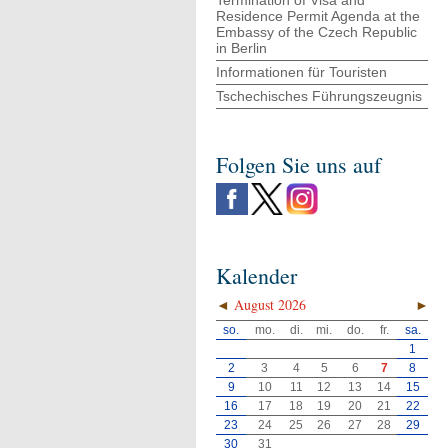
Termination of Visa and
Residence Permit Agenda at the
Embassy of the Czech Republic
in Berlin
Informationen für Touristen
Tschechisches Führungszeugnis
Folgen Sie uns auf
Kalender
◄
August 2026
►
so.
mo.
di.
mi.
do.
fr.
sa.
1
2
3
4
5
6
7
8
9
10
11
12
13
14
15
16
17
18
19
20
21
22
23
24
25
26
27
28
29
30
31