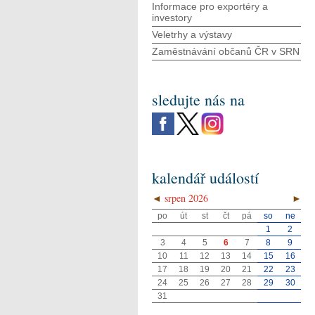
Informace pro exportéry a
investory
Veletrhy a výstavy
Zaměstnávání občanů ČR v SRN
sledujte nás na
kalendář událostí
◄
srpen 2026
►
po
út
st
čt
pá
so
ne
1
2
3
4
5
6
7
8
9
10
11
12
13
14
15
16
17
18
19
20
21
22
23
24
25
26
27
28
29
30
31