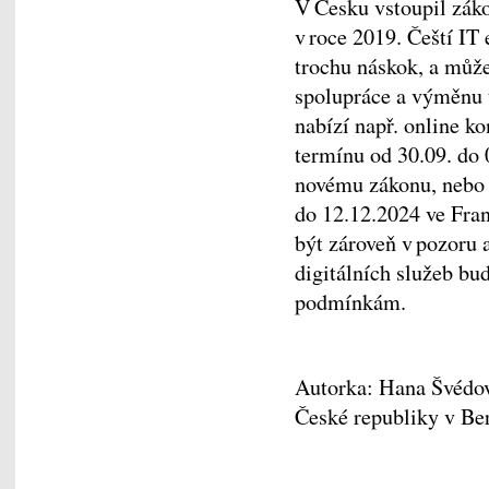
V Česku vstoupil zákon
v roce 2019. Čeští IT
trochu náskok, a může
spolupráce a výměnu 
nabízí např. online k
termínu od 30.09. do 
novému zákonu, nebo 
do 12.12.2024 ve Fra
být zároveň v pozoru a
digitálních služeb b
podmínkám.
Autorka: Hana Švédov
České republiky v Be