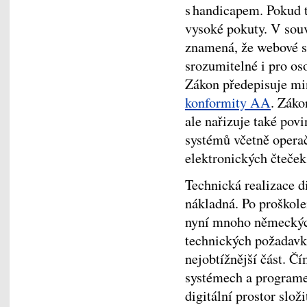
s handicapem. Pokud t
vysoké pokuty. V souv
znamená, že webové s
srozumitelné i pro o
Zákon předepisuje mi
konformity AA
. Záko
ale nařizuje také pov
systémů včetně operač
elektronických čteček
Technická realizace di
nákladná. Po proškole
nyní mnoho německýc
technických požadavků
nejobtížnější část. Č
systémech a programe
digitální prostor slož