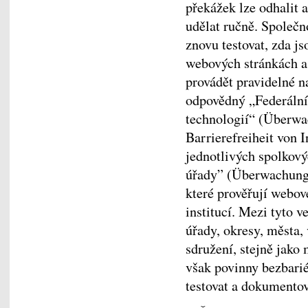
překážek lze odhalit 
udělat ručně. Společ
znovu testovat, zda js
webových stránkách a
provádět pravidelné n
odpovědný „Federální
technologií“ (Überwa
Barrierefreiheit von 
jednotlivých spolkov
úřady” (Überwachungs
které prověřují webov
institucí. Mezi tyto v
úřady, okresy, města,
sdružení, stejně jako
však povinny bezbarié
testovat a dokument