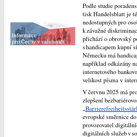
Podle studie poraden
tisk Handelsblatt je
nedostupných pro oso
k závažné diskriminac
přichází o obrovský p
s handicapem kupní síl
Německu má handicap 
například odkázány na
internetového bankov
velikost písma v int
V červnu 2025 má pro
zlepšení bezbariérovos
„
Barrierefreiheitsstä
evropské směrnice do 
provozovatel digitální
digitálních služeb v 