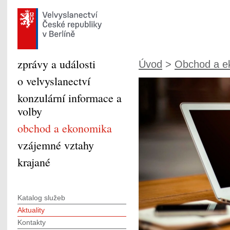
zprávy a události
Úvod
>
Obchod a e
o velvyslanectví
konzulární informace a
volby
obchod a ekonomika
vzájemné vztahy
krajané
Katalog služeb
Aktuality
Kontakty