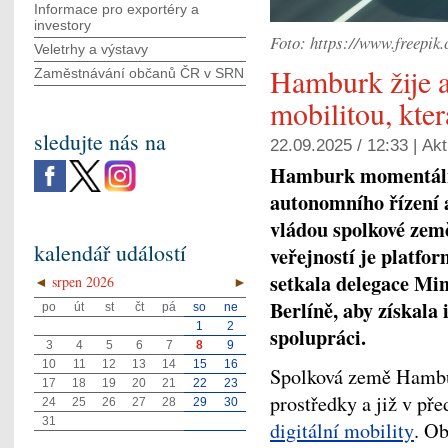
Informace pro exportéry a
investory
Foto: https://www.freepik
Veletrhy a výstavy
Hamburk žije 
Zaměstnávání občanů ČR v SRN
mobilitou, kter
sledujte nás na
22.09.2025 / 12:33 |
Akt
Hamburk momentálně 
autonomního řízení 
vládou spolkové ze
kalendář událostí
veřejností je platfo
setkala delegace Mi
◄
srpen 2026
►
Berlíně, aby získala
po
út
st
čt
pá
so
ne
1
2
spolupráci.
3
4
5
6
7
8
9
10
11
12
13
14
15
16
Spolková země Hambur
17
18
19
20
21
22
23
prostředky a již v př
24
25
26
27
28
29
30
31
digitální mobility
. O