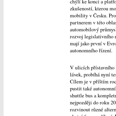
chýlí ke konci a platf
zkušeností, kterou m
mobility v Česku. Pr
partnerem v této oblas
automobilový průmysl,
rozvoj legislativníh
mají jako první v Evro
autonomního řízení.
V ulicích přístavníh
lávek, probíhá nyní t
Cílem je v příštím ro
pustit také autonomn
shuttle bus a komplet
nejpozději do roku 
rozvinout různé alter