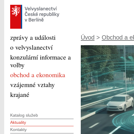
zprávy a události
Úvod
>
Obchod a e
o velvyslanectví
konzulární informace a
volby
obchod a ekonomika
vzájemné vztahy
krajané
Katalog služeb
Aktuality
Kontakty