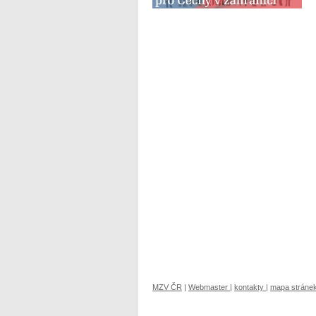
MZV ČR
|
Webmaster
|
kontakty
|
mapa stráne