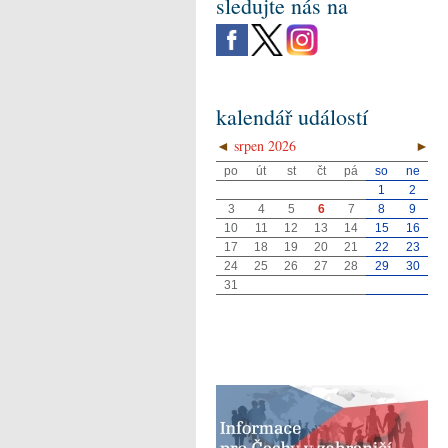
sledujte nás na
kalendář událostí
◄
srpen 2026
►
po
út
st
čt
pá
so
ne
1
2
3
4
5
6
7
8
9
10
11
12
13
14
15
16
17
18
19
20
21
22
23
24
25
26
27
28
29
30
31