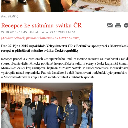
Foto: (@MZV)
Recepce ke státnímu svátku ČR
29.10.2015 / 16:45 |
Aktualizováno:
29.10.2015 / 16:54
(Archivní článek, platnost skončena 01.11.2017 / 01:00.)
Dne 27. října 2015 uspořádalo Velvyslanectví ČR v Berlíně ve spolupráci s Moravsko
recepci u příležitosti státního svátku České republiky
Recepce proběhla v prostorách Zastupitelského úřadu v Berlíně za účasti ca. 650 hostů z řad 
sboru, představitelů německé politické, hospodářské a kulturní scény a české krajanské komun
Moravskoslezský kraj zastupoval hejtman Miroslav Novák. V rámci prezentace Moravskoslez
vystoupila mladá sopranistka Patricia Janečková a další talentovaní hudebníci, bylo promítáno
o Moravskoslezském kraji a hosté mohli ochutnat z místních specialit.