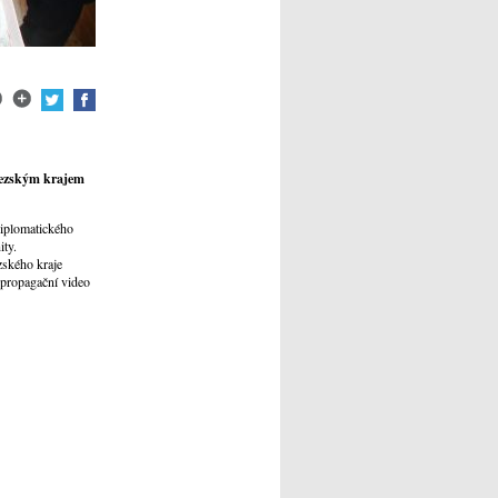
slezským krajem
diplomatického
ity.
ského kraje
 propagační video