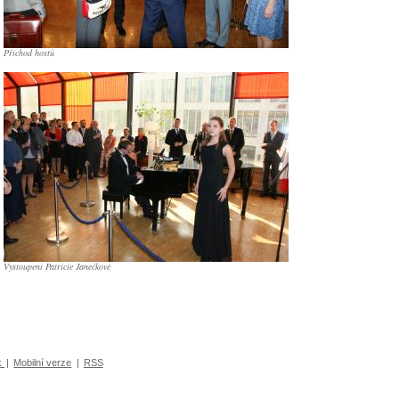
Příchod hostů
Vystoupení Patricie Janečkové
k
|
Mobilní verze
|
RSS