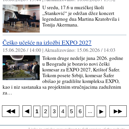
U sredu, 17.6 u muzičkoj školi
„Stanković“ je održan džez koncert
legendarnog dua Martina Kratohvila i
Tonija Akermana.
Češko učešće na izložbi EXPO 2027
15.06.2026 / 14:00 |
Aktualizováno:
15.06.2026 / 14:03
Tokom druge nedelje juna 2026. godine
u Beogradu je boravio novi češki
komesar za EXPO 2027, Krištof Šafer.
Tokom posete Srbiji, komesar Šafer
obišao je gradilište kompleksa EXPO,
kao i niz sastanaka sa projektnim stručnjacima zaduženim
za…
◀◀
▶▶
◀
...
1
2
3
4
5
6
▶