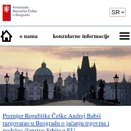
o nama
konzularne informacije
Premijer Republike Češke Andrej Babiš
razgovarao u Beogradu o jačanju trgovine i
podržao članstvo Srbije u EU