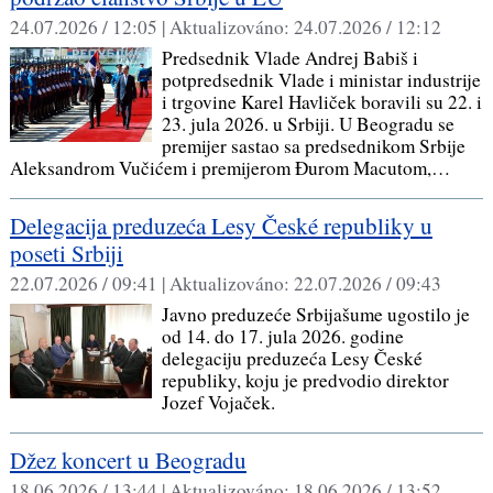
24.07.2026 / 12:05 |
Aktualizováno:
24.07.2026 / 12:12
Predsednik Vlade Andrej Babiš i
potpredsednik Vlade i ministar industrije
i trgovine Karel Havliček boravili su 22. i
23. jula 2026. u Srbiji. U Beogradu se
premijer sastao sa predsednikom Srbije
Aleksandrom Vučićem i premijerom Đurom Macutom,…
Delegacija preduzeća Lesy České republiky u
poseti Srbiji
22.07.2026 / 09:41 |
Aktualizováno:
22.07.2026 / 09:43
Javno preduzeće Srbijašume ugostilo je
od 14. do 17. jula 2026. godine
delegaciju preduzeća Lesy České
republiky, koju je predvodio direktor
Jozef Vojaček.
Džez koncert u Beogradu
18.06.2026 / 13:44 |
Aktualizováno:
18.06.2026 / 13:52