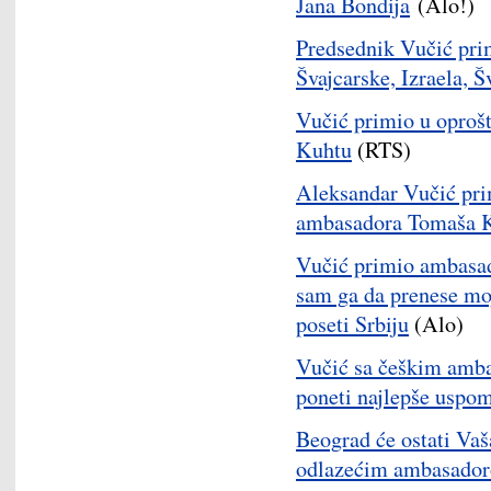
Jana Bondija
(Alo!)
Predsednik Vučić pri
Švajcarske, Izraela, 
Vučić primio u oproš
Kuhtu
(RTS)
Aleksandar Vučić pri
ambasadora Tomaša 
Vučić primio ambasad
sam ga da prenese mo
poseti Srbiju
(Alo)
Vučić sa češkim amba
poneti najlepše uspo
Beograd će ostati Vaš
odlazećim ambasado