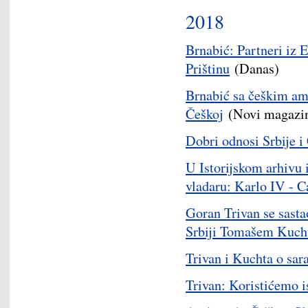
2018
Brnabić: Partneri iz 
Prištinu
(Danas)
Brnabić sa češkim am
Češkoj
(Novi magazi
Dobri odnosi Srbije i
U Istorijskom arhivu
vladaru: Karlo IV - Ca
Goran Trivan se sast
Srbiji Tomašem Kuc
Trivan i Kuchta o sara
Trivan: Koristićemo i