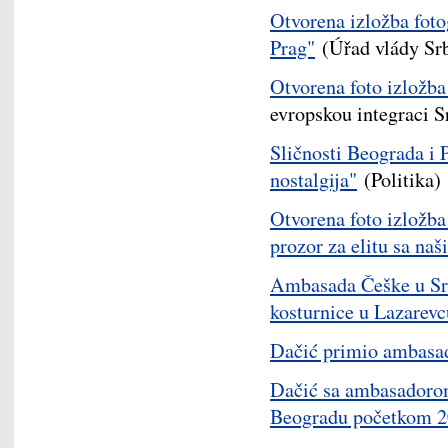
Otvorena izložba foto
Prag"
(Úřad vlády Srb
Otvorena foto izložba
evropskou integraci S
Sličnosti Beograda i 
nostalgija"
(Politika)
Otvorena foto izložba
prozor za elitu sa naš
Ambasada Češke u Srb
kosturnice u Lazarevc
Dačić primio ambasa
Dačić sa ambasadoro
Beogradu početkom 2