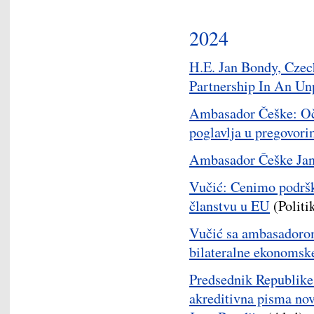
2024
H.E. Jan Bondy, Czec
Partnership In An Un
Ambasador Češke: Oče
poglavlja u pregovor
Ambasador Češke Jan
Vučić: Cenimo podršk
članstvu u EU
(Politi
Vučić sa ambasadoro
bilateralne ekonomsk
Predsednik Republike
akreditivna pisma no