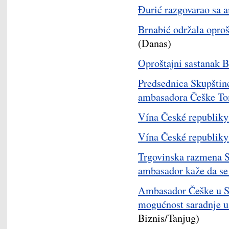
Đurić razgovarao sa 
Brnabić održala opro
(Danas)
Oproštajni sastanak 
Predsednica Skupštine
ambasadora Češke T
Vína České republiky -
Vína České republiky -
Trgovinska razmena Sr
ambasador kaže da se
Ambasador Češke u Sr
mogućnost saradnje u
Biznis/Tanjug)