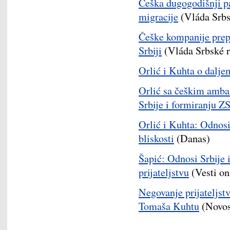
Češka dugogodišnji pa
migracije
(Vláda Srbs
Češke kompanije prepo
Srbiji
(Vláda Srbské r
Orlić i Kuhta o dalje
Orlić sa češkim amb
Srbije i formiranju Z
Orlić i Kuhta: Odnosi 
bliskosti
(Danas)
Šapić: Odnosi Srbije 
prijateljstvu
(Vesti on
Negovanje prijateljst
Tomaša Kuhtu
(Novos