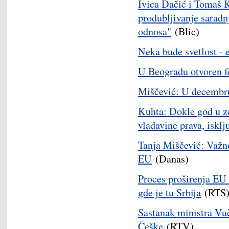
Ivica Dačić i Tomaš 
produbljivanje saradnje
odnosa"
(Blic)
Neka bude svetlost - 
U Beogradu otvoren fe
Miščević: U decembru
Kuhta: Dokle god u ze
vladavine prava, iskl
Tanja Miščević: Važno
EU
(Danas)
Proces proširenja EU 
gde je tu Srbija
(RTS
Sastanak ministra Vu
Češke
(RTV)