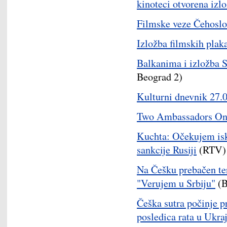
kinoteci otvorena izl
Filmske veze Čehoslov
Izložba filmskih plak
Balkanima i izložba S
Beograd 2)
Kulturni dnevnik 27.
Two Ambassadors One
Kuchta: Očekujem isko
sankcije Rusiji
(RTV)
Na Češku prebačen ter
"Verujem u Srbiju"
(B
Češka sutra počinje 
posledica rata u Ukraj