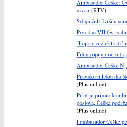
Ambasador Češke: Odn
nivou
(RTV)
Srbija želi čvršću sar
Prvi dan VII festivala
"Lepota različitosti" 
Filantropija i od rata 
Ambasador Češke Nj. 
Pirotsku mlekarsku š
(Plus online)
Pirot je primer kombin
poslova, Češka podrža
(Plus online)
I ambasador Češke po