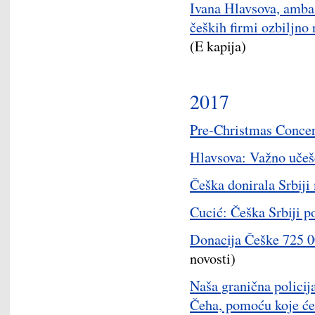
Ivana Hlavsova, amba
čeških firmi ozbiljno 
(E kapija)
2017
Pre-Christmas Conce
Hlavsova: Važno uče
Češka donirala Srbiji
Cucić: Češka Srbiji p
Donacija Češke 725 00
novosti)
Naša granična policija
Čeha, pomoću koje će