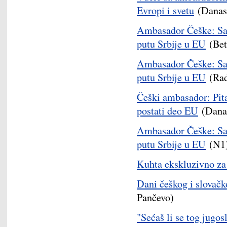
Evropi i svetu
(Danas
Ambasador Češke: Sank
putu Srbije u EU
(Bet
Ambasador Češke: Sank
putu Srbije u EU
(Rad
Češki ambasador: Pit
postati deo EU
(Dana
Ambasador Češke: Sank
putu Srbije u EU
(N1
Kuhta ekskluzivno za
Dani češkog i slovačk
Pančevo)
"Sećaš li se tog jugo