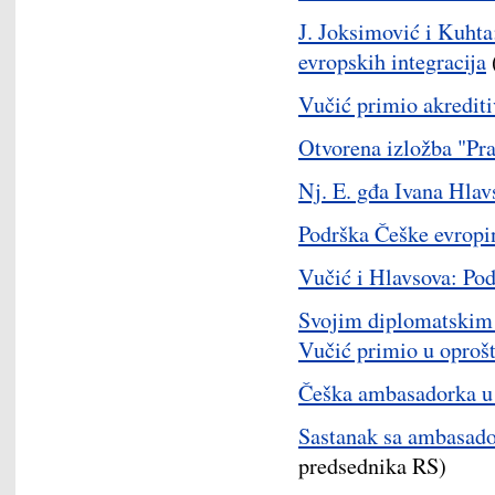
J. Joksimović i Kuhta
evropskih integracija
Vučić primio akredit
Otvorena izložba "Prag
Nj. E. gđa Ivana Hla
Podrška Češke evropi
Vučić i Hlavsova: Pod
Svojim diplomatskim 
Vučić primio u oproš
Češka ambasadorka u 
Sastanak sa ambasad
predsednika RS)