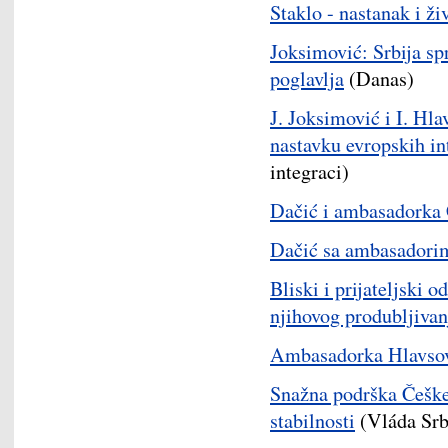
Staklo - nastanak i ži
Joksimović: Srbija sp
poglavlja
(Danas)
J. Joksimović i I. Hla
nastavku evropskih in
integraci)
Dačić i ambasadorka 
Dačić sa ambasadorim
Bliski i prijateljski 
njihovog produbljivan
Ambasadorka Hlavsova
Snažna podrška Češke
stabilnosti
(Vláda Srb