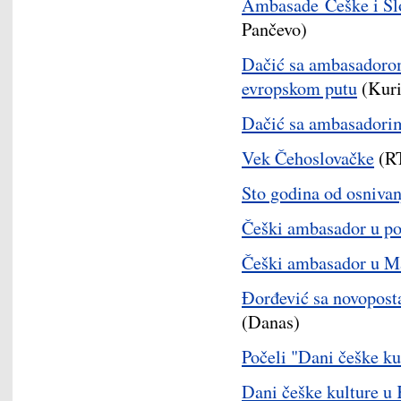
Ambasade Češke i Slov
Pančevo)
Dačić sa ambasadoro
evropskom putu
(Kuri
Dačić sa ambasadorim
Vek Čehoslovačke
(R
Sto godina od osniva
Češki ambasador u p
Češki ambasador u M
Đorđević sa novopost
(Danas)
Počeli "Dani češke ku
Dani češke kulture u