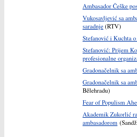
Ambasador Češke pose
Vukosavljević sa amb
saradnje
(RTV)
Stefanović i Kuchta o
Stefanović: Prijem Ko
profesionalne organiz
Gradonačelnik sa am
Gradonačelnik sa am
Bělehradu)
Fear of Populism Ahe
Akademik Zukorlić ra
ambasadorom
(Sandža