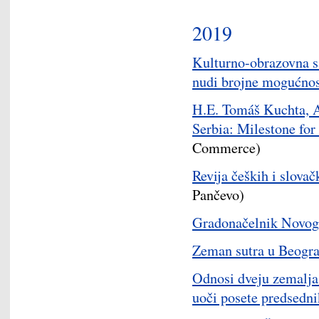
2019
Kulturno-obrazovna s
nudi brojne mogućnost
H.E. Tomáš Kuchta, 
Serbia: Milestone for 
Commerce)
Revija čeških i slovač
Pančevo)
Gradonačelnik Novog
Zeman sutra u Beogr
Odnosi dveju zemalja
uoči posete predsed