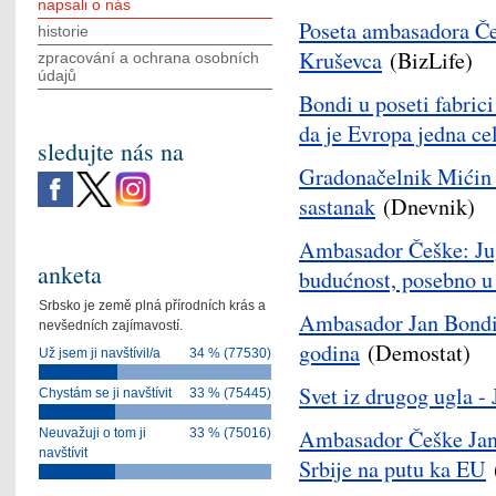
napsali o nás
Poseta ambasadora Češ
historie
Kruševca
(BizLife)
zpracování a ochrana osobních
údajů
Bondi u poseti fabric
da je Evropa jedna ce
sledujte nás na
Gradonačelnik Mićin 
sastanak
(Dnevnik)
Ambasador Češke: Jug
anketa
budućnost, posebno u
Srbsko je země plná přírodních krás a
Ambasador Jan Bondi
nevšedních zajímavostí.
godina
(Demostat)
Už jsem ji navštívil/a
34 % (77530)
Svet iz drugog ugla -
Chystám se ji navštívit
33 % (75445)
Ambasador Češke Jan 
Neuvažuji o tom ji
33 % (75016)
navštívit
Srbije na putu ka EU