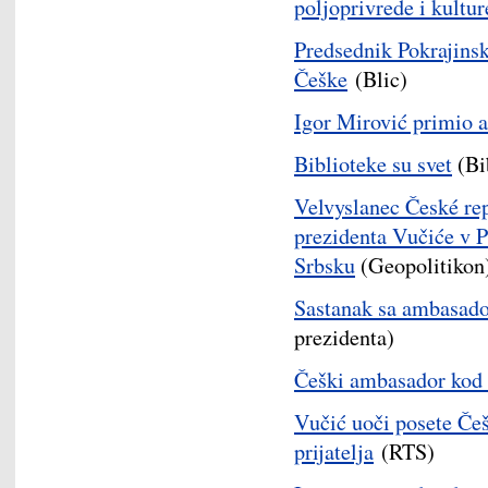
poljoprivrede i kultur
Predsednik Pokrajins
Češke
(Blic)
Igor Mirović primio 
Biblioteke su svet
(Bi
Velvyslanec České re
prezidenta Vučiće v P
Srbsku
(Geopolitikon
Sastanak sa ambasad
prezidenta)
Češki ambasador kod
Vučić uoči posete Če
prijatelja
(RTS)