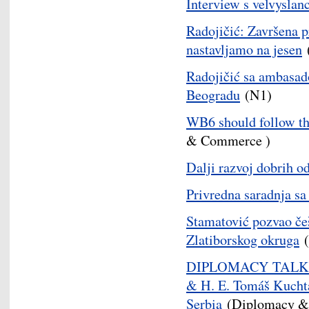
Interview s velvysla
Radojičić: Završena p
nastavljamo na jesen
(
Radojičić sa ambasado
Beogradu
(N1)
WB6 should follow th
& Commerce )
Dalji razvoj dobrih o
Privredna saradnja sa
Stamatović pozvao češ
Zlatiborskog okruga
(
DIPLOMACY TALKS (
& H. E. Tomáš Kucht
Serbia
(Diplomacy &