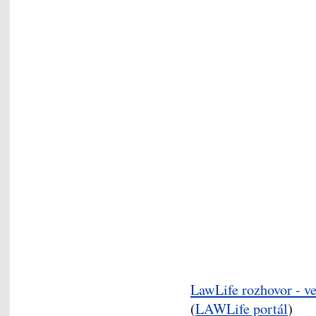
LawLife rozhovor - v
(
LAWLife portál
)