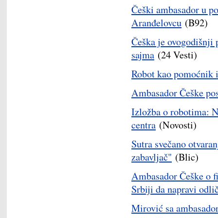
Češki ambasador u pos
Aranđelovcu
(B92)
Češka je ovogodišnji
sajma
(24 Vesti)
Robot kao pomoćnik i
Ambasador Češke pose
Izložba o robotima: N
centra
(Novosti)
Sutra svečano otvaran
zabavljač"
(Blic)
Ambasador Češke o fin
Srbiji da napravi odl
Mirović sa ambasador