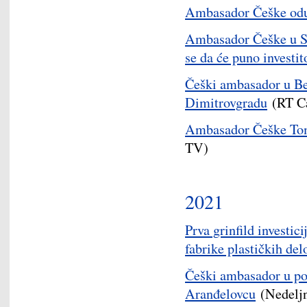
Ambasador Češke odu
Ambasador Češke u Sr
se da će puno investit
Češki ambasador u B
Dimitrovgradu
(RT Ca
Ambasador Češke Tom
TV)
2021
Prva grinfild investic
fabrike plastičkih del
Češki ambasador u pos
Aranđelovcu
(Nedeljn