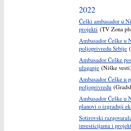
2022
Češki ambasador u Niš
projekti
(TV Zona plu
Ambasador Češke u Ni
poljoprivredu Srbije
(
Ambasador Češke pose
ulaganje
(Niške vesti
Ambasador Češke u po
poljoprivredu
(Gradsk
Ambasador Češke u Ni
planovi o izgradnji e
Sotirovski razgovara
investicijama i proje