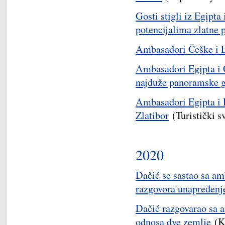
Gosti stigli iz Egipta
potencijalima zlatne 
Ambasadori Češke i E
Ambasadori Egipta i 
najduže panoramske g
Ambasadori Egipta i 
Zlatibor
(Turistički sv
2020
Dačić se sastao sa a
razgovora unapređenj
Dačić razgovarao sa 
odnosa dve zemlje
(K