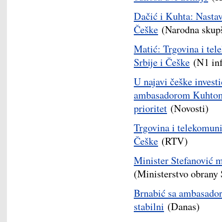
Dačić i Kuhta: Nastav
Češke
(Narodna skupš
Matić: Trgovina i tele
Srbije i Češke
(N1 inf
U najavi češke investi
ambasadorom Kuhtom, 
prioritet
(Novosti)
Trgovina i telekomunik
Češke
(RTV)
Minister Stefanović
(Ministerstvo obrany 
Brnabić sa ambasador
stabilni
(Danas)