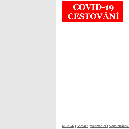
MZV ČR
|
Kontakt
|
Webmaster
|
Mapa stránek