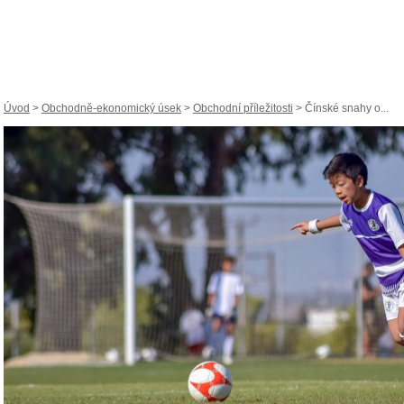
Úvod
>
Obchodně-ekonomický úsek
>
Obchodní příležitosti
> Čínské snahy o...