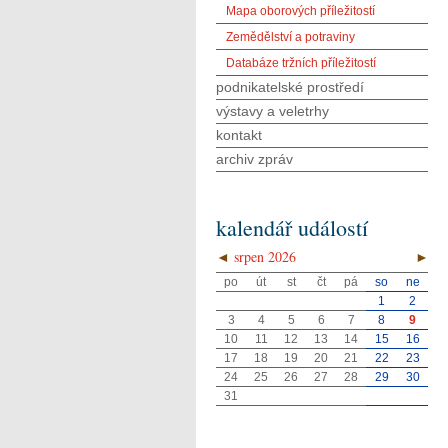
Mapa oborových příležitostí
Zemědělství a potraviny
Databáze tržních příležitostí
podnikatelské prostředí
výstavy a veletrhy
kontakt
archiv zpráv
kalendář událostí
◄
srpen 2026
►
po
út
st
čt
pá
so
ne
1
2
3
4
5
6
7
8
9
10
11
12
13
14
15
16
17
18
19
20
21
22
23
24
25
26
27
28
29
30
31