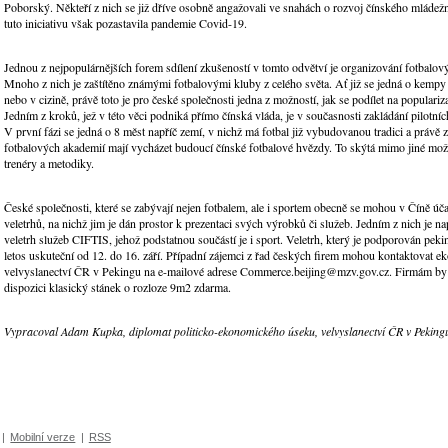
Poborský. Někteří z nich se již dříve osobně angažovali ve snahách o rozvoj čínského mládežn
tuto iniciativu však pozastavila pandemie Covid-19.
Jednou z nejpopulárnějších forem sdílení zkušeností v tomto odvětví je organizování fotbalo
Mnoho z nich je zaštítěno známými fotbalovými kluby z celého světa. Ať již se jedná o kempy
nebo v cizině, právě toto je pro české společnosti jedna z možností, jak se podílet na populariz
Jedním z kroků, jež v této věci podniká přímo čínská vláda, je v současnosti zakládání pilotní
V první fázi se jedná o 8 měst napříč zemí, v nichž má fotbal již vybudovanou tradici a právě z
fotbalových akademií mají vycházet budoucí čínské fotbalové hvězdy. To skýtá mimo jiné mož
trenéry a metodiky.
České společnosti, které se zabývají nejen fotbalem, ale i sportem obecně se mohou v Číně úča
veletrhů, na nichž jim je dán prostor k prezentaci svých výrobků či služeb. Jedním z nich je n
veletrh služeb CIFTIS, jehož podstatnou součástí je i sport. Veletrh, který je podporován pek
letos uskuteční od 12. do 16. září. Případní zájemci z řad českých firem mohou kontaktovat 
velvyslanectví ČR v Pekingu na e-mailové adrese Commerce.beijing@mzv.gov.cz. Firmám by
dispozici klasický stánek o rozloze 9m2 zdarma.
Vypracoval Adam Kupka, diplomat politicko-ekonomického úseku, velvyslanectví ČR v Peking
|
Mobilní verze
|
RSS