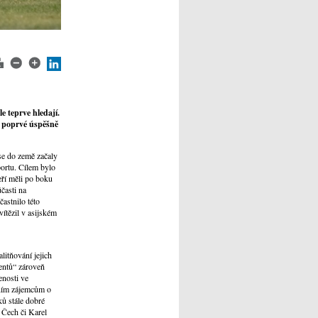
e teprve hledají.
na poprvé úspěšně
se do země začaly
portu. Cílem bylo
eří měli po boku
časti na
astnilo této
ítězil v asijském
litňování jejich
entů“ zároveň
enosti ve
tním zájemcům o
ů stále dobré
 Čech či Karel