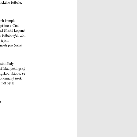
ického fotbalu,
vých kempů.
 přímo v Číně
aci čínské kopané.
ch fotbalových zón.
 jejich
nosti pro české
stnit řady
apříklad pekingský
ingskou vládou, se
ekonomický úsek
 měl být k
u