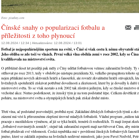
Foto: pixabay.com
Čínské snahy o popularizaci fotbalu a
příležitosti z toho plynoucí
12.08.2024 / 12:34 |
Aktualizováno:
12.08.2024 / 13:01
Fotbal je nejpopulárnějším sportem na světě, v Číně si však cestu k němu obyvatelé stál
Jeho obliba se zde točí ve vlnách. První velká vlna oběhla zemi v roce 2002, kdy se Čí
kvalifikovala na mistrovství světa.
O přibližně deset let později pak měly z Číny udělat fotbalovou velmoc zahraniční hvězdy. Ty 
stěhovat po roce 2013, tedy v období po nástupu prezidenta Xi, velkého propagátora tohoto s
nejen přilákání nových aktivních hráčů a fanoušků, ale rovněž zkvalitnění hráčů stávajících, kt
hvězdných spoluhráčů získávat potřebné dovednosti a zkušenosti, které by je dovedly k další ú
mistrovství světa. To se však nestalo a rok 2002 tak zůstává jediným, kdy se čínské mužstvo úč
vrcholné akce. Nutno podotknout, že ženský tým je na tom podstatně lépe. Celkem devětkrát zv
poháru, na mistrovství světa a olympijských hrách pak získal druhé místo.
Třetí vlna, ač podstatně pozvolnější, probíhá nyní. Zakládání dětských fotbalových týmů a zkva
zázemí má vést k přirozenému zlepšení úrovně mladých fotbalistů. Vládní program „milion tal
pracuje s mezilidskou výměnou, ať již se týká hráčů, trenérů či rozhodčích. Ti mají čerpat zkuš
„fotbalově rozvinutých zemích“, stejně tak zahraniční experti mají navštěvovat Čínu, aby mís
fotbal předávali své vědomosti. Česká republika má v povědomí čínských fotbalových fanoušk
jméno, které se zakládá zejména na hvězdách nedávné minulosti, jako jsou Pavel Nedvěd, Petr