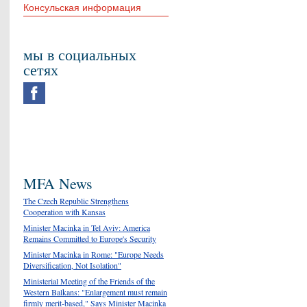
Консульская информация
мы в социальных
сетях
MFA News
The Czech Republic Strengthens
Cooperation with Kansas
Minister Macinka in Tel Aviv: America
Remains Committed to Europe's Security
Minister Macinka in Rome: "Europe Needs
Diversification, Not Isolation"
Ministerial Meeting of the Friends of the
Western Balkans: "Enlargement must remain
firmly merit-based," Says Minister Macinka