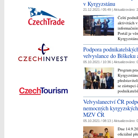
v Kyrgyzstánu
21.12.2021 / 05:49 |
Aktualizováno:
2
Čeští podni
aktivitách 
informačním
Portál je v
Kyrgyzstánu
Podpora podnikatelských
velvyslance do Biškeku 
05.10.2021 / 10:36 |
Aktualizováno:
0
Program pra
Kyrgyzstánu
představitel
se zástupci
podnikatel
Velvyslanectví ČR podpo
nemocných kyrgyzských 
MZV ČR
05.10.2021 / 08:13 |
Aktualizováno:
0
Dne 14.9.2
oficiálně p