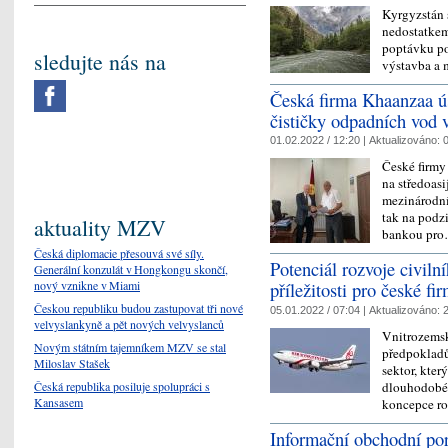
Kyrgyzstán s
nedostatkem
poptávku po 
sledujte nás na
výstavba a 
Česká firma Khaanzaa ú
čističky odpadních vod 
01.02.2022 / 12:20 |
Aktualizováno:
0
České firmy
na středoasi
mezinárodní
tak na podz
aktuality MZV
bankou pr
Česká diplomacie přesouvá své síly.
Potenciál rozvoje civiln
Generální konzulát v Hongkongu skončí,
příležitosti pro české fi
nový vznikne v Miami
Českou republiku budou zastupovat tři nové
05.01.2022 / 07:04 |
Aktualizováno:
2
velvyslankyně a pět nových velvyslanců
Vnitrozemský
Novým státním tajemníkem MZV se stal
předpokladů
Miloslav Stašek
sektor, kte
dlouhodobé 
Česká republika posiluje spolupráci s
Kansasem
koncepce ro
Informační obchodní por