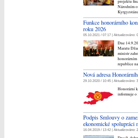
projektu f
Národním o
Kyrgyzstán
Funkce honorárního kon
roku 2026
05.10.2021 / 07:17 |
Aktualizováno:
0
Dne 14.9.20
Maratu Džan
ministr zah
honorárním 
republice n
Nová adresa Honorárníh
29.10.2020 / 10:45 |
Aktualizováno:
3
Honorární k
informuje o
Podpis Smlouvy o zame
ekonomické spolupráci
16.04.2019 / 13:42 |
Aktualizováno:
2
Dne 9. dubn