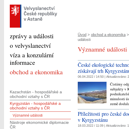
zprávy a události
Úvod
>
obchod a ekonomika
události
o velvyslanectví
Významné události
víza a konzulární
informace
České ekologické techno
získávají trh Kyrgyzstán
obchod a ekonomika
06.04.2022 / 14:50 |
Aktualizováno:
2
Čistírny od
subjekty v K
Kazachstán - hospodářské a
podnikatelsk
obchodní vztahy s ČR
minulosti ú
země dodal
Kyrgyzstán - hospodářské a
obchodní vztahy s ČR
Příležitosti pro české d
Významné události
v Kyrgyzstánu
Nástroje ekonomické diplomacie
18.03.2022 / 11:09 |
Aktualizováno:
1
ČR