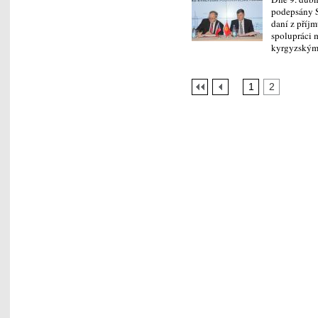
podepsány 
daní z příj
spolupráci 
kyrgyzským
1
2