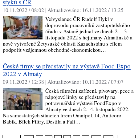
styků s ČR
10.11.2022 / 08:02 |
Aktualizováno:
16.11.2022 / 13:25
Velvyslanec ČR Rudolf Hykl v
doprovodu pracovníků zastupitelského
úřadu v Astaně jednal ve dnech 2. – 3.
listopadu 2022 s hejtmany Almatinské a
nově vytvořené Žetysuské oblasti Kazachstánu s cílem
podpořit vzájemnou obchodně-ekonomickou…
České firmy se představily na výstavě Food Expo
2022 v Almaty
09.11.2022 / 12:38 |
Aktualizováno:
10.11.2022 / 07:07
Česká filtrační zařízení, pivovary, pece a
nápojové linky se představily na
potravinářské výstavě FoodExpo v
Almaty ve dnech 2.- 4. listopadu 2022.
Na samostatných stáncích firem Omnipol, J4, Anticoro
Babik, Bílek Filtry, Destila a Pali…