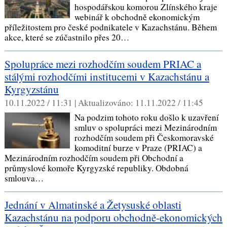
hospodářskou komorou Zlínského kraje
webinář k obchodně ekonomickým
příležitostem pro české podnikatele v Kazachstánu. Během
akce, které se zúčastnilo přes 20…
Spolupráce mezi rozhodčím soudem PRIAC a
stálými rozhodčími institucemi v Kazachstánu a
Kyrgyzstánu
10.11.2022 / 11:31 |
Aktualizováno:
11.11.2022 / 11:45
Na podzim tohoto roku došlo k uzavření
smluv o spolupráci mezi Mezinárodním
rozhodčím soudem při Českomoravské
komoditní burze v Praze (PRIAC) a
Mezinárodním rozhodčím soudem při Obchodní a
průmyslové komoře Kyrgyzské republiky. Obdobná
smlouva…
Jednání v Almatinské a Žetysuské oblasti
Kazachstánu na podporu obchodně-ekonomických