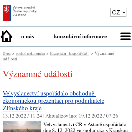
o nás
konzulární informace
>
>
> Významné
Úvod
obchod a ekonomika
Kazachstán - hospodářské...
události
Významné události
Velvyslanectví uspořádalo obchodně-
ekonomickou prezentaci pro podnikatele
Zlínského kraje
13.12.2022 / 11:24 |
Aktualizováno:
19.12.2022 / 07:26
Velvyslanectví ČR v Astaně uspořádalo
dne 8. 12. 2022 ve spolupráci s Krajskou