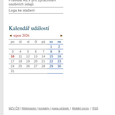
Pravidla MZV pro zpracování
osobních údajů
Loga ke stažení
Kalendář událostí
◄
srpen 2026
►
po
út
st
čt
pá
so
ne
1
2
3
4
5
6
7
8
9
10
11
12
13
14
15
16
17
18
19
20
21
22
23
24
25
26
27
28
29
30
31
MZV ČR
|
Webmaster
|
kontakty
|
mapa stránek
|
Mobilní verze
|
RSS