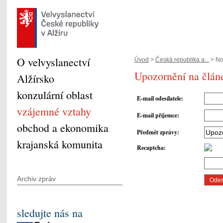
O velvyslanectví
Úvod
>
Česká republika a...
> Nov
Upozornění na článe
Alžírsko
konzulární oblast
E-mail odesílatele
:
vzájemné vztahy
E-mail příjemce
:
obchod a ekonomika
Předmět zprávy
:
krajanská komunita
Recaptcha
:
Archiv zpráv
sledujte nás na