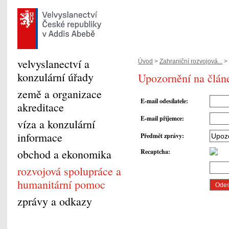
velvyslanectví a
Úvod
>
Zahraniční rozvojová...
> 
konzulární úřady
Upozornění na člán
země a organizace
E-mail odesílatele
:
akreditace
E-mail příjemce
:
víza a konzulární
informace
Předmět zprávy
:
obchod a ekonomika
Recaptcha
:
rozvojová spolupráce a
humanitární pomoc
zprávy a odkazy