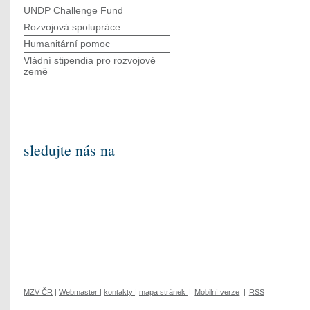
UNDP Challenge Fund
Rozvojová spolupráce
Humanitární pomoc
Vládní stipendia pro rozvojové
země
sledujte nás na
MZV ČR
|
Webmaster
|
kontakty
|
mapa stránek
|
Mobilní verze
|
RSS