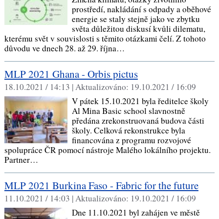
prostředí, nakládání s odpady a oběhové
energie se staly stejně jako ve zbytku
světa důležitou diskusí kvůli dilematu,
kterému svět v souvislosti s těmito otázkami čelí. Z tohoto
důvodu ve dnech 28. až 29. října…
MLP 2021 Ghana - Orbis pictus
18.10.2021 / 14:13 |
Aktualizováno:
19.10.2021 / 16:09
V pátek 15.10.2021 byla ředitelce školy
Al Mina Basic school slavnostně
předána zrekonstruovaná budova části
školy. Celková rekonstrukce byla
financována z programu rozvojové
spolupráce ČR pomocí nástroje Malého lokálního projektu.
Partner…
MLP 2021 Burkina Faso - Fabric for the future
11.10.2021 / 14:03 |
Aktualizováno:
19.10.2021 / 16:09
Dne 11.10.2021 byl zahájen ve městě