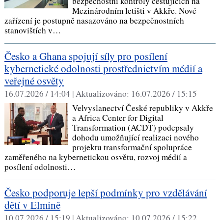
bezpečnostní kontroly cestujících na
Mezinárodním letišti v Akkře. Nové
zařízení je postupně nasazováno na bezpečnostních
stanovištích v…
Česko a Ghana spojují síly pro posílení
kybernetické odolnosti prostřednictvím médií a
veřejné osvěty
16.07.2026 / 14:04 |
Aktualizováno:
16.07.2026 / 15:15
Velvyslanectví České republiky v Akkře
a Africa Center for Digital
Transformation (ACDT) podepsaly
dohodu umožňující realizaci nového
projektu transformační spolupráce
zaměřeného na kybernetickou osvětu, rozvoj médií a
posílení odolnosti…
Česko podporuje lepší podmínky pro vzdělávání
dětí v Elmině
10.07.2026 / 15:19 |
Aktualizováno:
10.07.2026 / 15:22