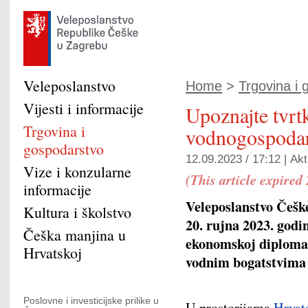
Veleposlanstvo
Home
>
Trgovina i
Vijesti i informacije
Upoznajte tvrt
Trgovina i
vodnogospodar
gospodarstvo
12.09.2023 / 17:12 |
Akt
Vize i konzularne
(This article expired
informacije
Veleposlanstvo Češk
Kultura i školstvo
20. rujna 2023. god
Češka manjina u
ekonomskoj diplomac
Hrvatskoj
vodnim bogatstvima
Poslovne i investicijske prilike u
U prostorijama
Hrvat