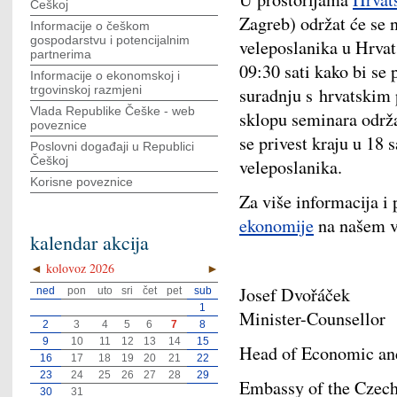
Češkoj
Zagreb) održat će se 
Informacije o češkom
gospodarstvu i potencijalnim
veleposlanika u Hrvat
partnerima
09:30 sati kako bi se 
Informacije o ekonomskoj i
trgovinskoj razmjeni
suradnju s hrvatskim 
Vlada Republike Češke - web
sklopu seminara održ
poveznice
se privest kraju u 18 
Poslovni događaji u Republici
Češkoj
veleposlanika.
Korisne poveznice
Za više informacija i
ekonomije
na našem v
kalendar akcija
◄
kolovoz 2026
►
Josef Dvořáček
ned
pon
uto
sri
čet
pet
sub
1
Minister-Counsellor
2
3
4
5
6
7
8
9
10
11
12
13
14
15
Head of Economic an
16
17
18
19
20
21
22
23
24
25
26
27
28
29
Embassy of the Czech
30
31