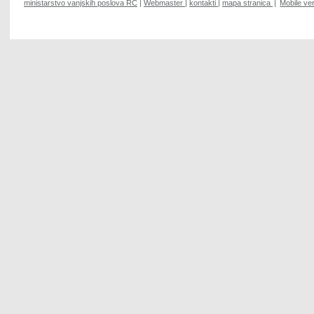
ministarstvo vanjskih poslova RČ
|
Webmaster
|
kontakti
|
mapa stranica
|
Mobile ve