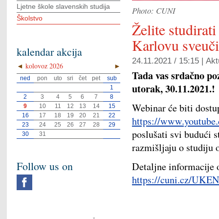
Ljetne škole slavenskih studija
Photo: CUNI
Školstvo
Želite studirat
Karlovu sveuči
kalendar akcija
24.11.2021 / 15:15 |
Akt
◄
kolovoz 2026
►
Tada vas srdačno poz
ned
pon
uto
sri
čet
pet
sub
utorak, 30.11.2021.!
1
2
3
4
5
6
7
8
Webinar će biti dostu
9
10
11
12
13
14
15
16
17
18
19
20
21
22
https://www.youtube.
23
24
25
26
27
28
29
poslušati svi budući st
30
31
razmišljaju o studiju
Follow us on
Detaljne informacije
https://cuni.cz/UKE