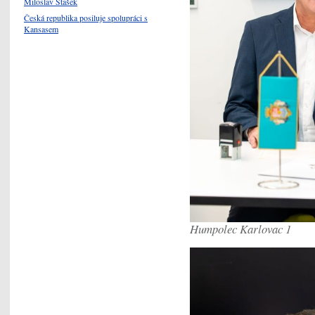
Miloslav Stašek
Česká republika posiluje spolupráci s
Kansasem
Humpolec Karlovac 1