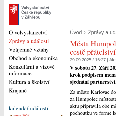
O velvyslanectví
Úvod
>
Zprávy a udá
Zprávy a události
Mĕsta Humpole
Vzájemné vztahy
cestĕ přátelství
Obchod a ekonomika
29.09.2025 / 16:27 |
Akt
Konzulární a vízové
V sobotu 27. Září 2
informace
krok podpisem memo
sjednání partnerstv
Kultura a školství
Krajané
Za mĕsto Karlovac do
za Humpolec místosta
aktu připravila obĕ m
kalendář událostí
pochoutku ve formĕ k
◄
srpen 2026
►