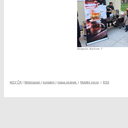
Humpolec Karlovac 5
MZV ČR
|
Webmaster
|
kontakty
|
mapa stránek
|
Mobilní verze
|
RSS