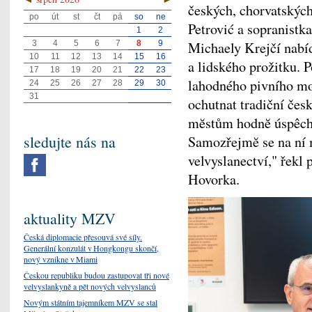
českých, chorvatských
po
út
st
čt
pá
so
ne
Petrović a sopranist
1
2
3
4
5
6
7
8
9
Michaely Krejčí nabí
10
11
12
13
14
15
16
a lidského prožitku. P
17
18
19
20
21
22
23
lahodného pivního mo
24
25
26
27
28
29
30
31
ochutnat tradiční čes
mĕstům hodnĕ úspêchů
sledujte nás na
Samozřejmĕ se na ní 
velvyslanectví," řekl 
Hovorka.
aktuality MZV
Česká diplomacie přesouvá své síly.
Generální konzulát v Hongkongu skončí,
nový vznikne v Miami
Českou republiku budou zastupovat tři nové
velvyslankyně a pět nových velvyslanců
Novým státním tajemníkem MZV se stal