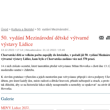
Úvod
>
Kultura a školství
> 50. vydání Mezinárodní...
50. vydání Mezinárodní dětské výtvarné
výstavy Lidice
13.12.2022 / 17:14 |
Aktualizováno:
21.12.2022 / 15:49
Chorvatské děti se velkém počtu zapojily do letošního, v pořadí již 50. vydání Mezinár
výtvarné výstavy Lidice, kam bylo z Chorvatska zasláno více než 370 prací.
14 z nich získalo ocenění, které laureátům předal velvyslanec Milan Hovorka s chotí dne 13
moderního umění v Záhřebu.
K slovům gratulace výhercům a jejich mentorům pan velvyslanec připojil i slova podpory Ukra
dětem, pro které každý den, místo radostí a dětské hravosti, přináší nebezpečí a strach, a proto 
tak důležitá, aby se na historické lekce nikdy nezapomnělo a nemohly se opakovat" na závěr d
Hovorka.
Galerie
MDVV Lidice 2022.