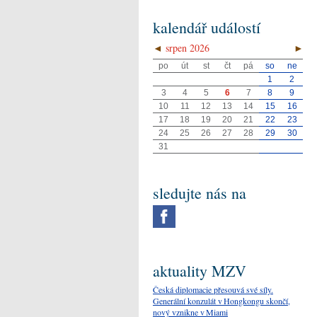
kalendář událostí
◄
srpen 2026
►
po
út
st
čt
pá
so
ne
1
2
3
4
5
6
7
8
9
10
11
12
13
14
15
16
17
18
19
20
21
22
23
24
25
26
27
28
29
30
31
sledujte nás na
aktuality MZV
Česká diplomacie přesouvá své síly.
Generální konzulát v Hongkongu skončí,
nový vznikne v Miami