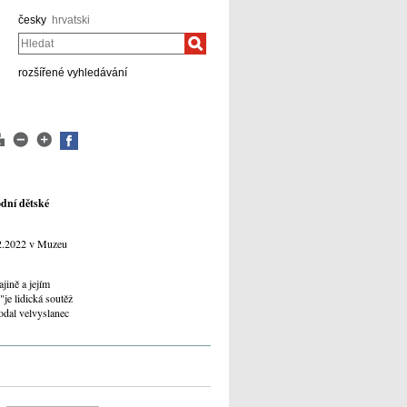
česky
hrvatski
Hledat
rozšířené vyhledávání
odní dětské
.12.2022 v Muzeu
jině a jejím
"je lidická soutěž
odal velvyslanec