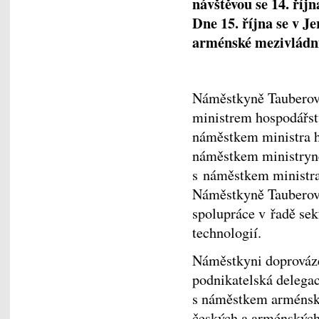
návštěvou se 14. říj
Dne 15. října se v J
arménské mezivládní
Náměstkyně Tauberová
ministrem hospodářs
náměstkem ministra 
náměstkem ministryn
s náměstkem ministr
Náměstkyně Tauberová
spolupráce v řadě sek
technologií.
Náměstkyni doprovázel
podnikatelská delegac
s náměstkem arménské
českých a arménských 