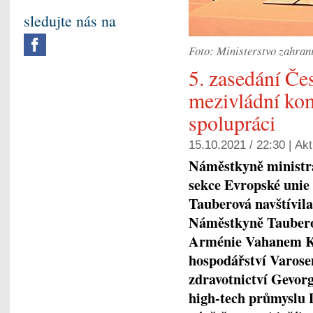
sledujte nás na
Foto: Ministerstvo zahran
5. zasedání Č
mezivládní ko
spolupráci
15.10.2021 / 22:30 |
Akt
Náměstkyně ministr
sekce Evropské unie
Tauberová navštívila
Náměstkyně Tauberov
Arménie Vahanem K
hospodářství Varos
zdravotnictví Gevo
high-tech průmyslu 