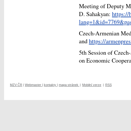
Meeting of Deputy Mi
D. Sahakyan:
https:/
lang=1&id=7769&pa
Czech-Armenian Med
and
https://armenpre
5th Session of Czec
on Economic Coopera
MZV ČR
|
Webmaster
|
kontakty
|
mapa stránek
|
Mobilní verze
|
RSS