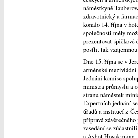
náměstkyně Tauberová
zdravotnický a farmac
konalo 14. října v ho
společnosti měly možn
prezentovat špičkové 
posílit tak vzájemno
Dne 15. října se v Je
arménské mezivládní 
Jednání komise spolu
ministra průmyslu a 
stranu náměstek mini
Expertních jednání se 
úřadů a institucí z Č
přípravě závěrečného 
zasedání se zúčastnil
a Ashot Hovakimian.