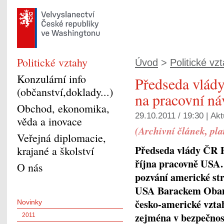
Politické vztahy
Úvod
>
Politické vz
Konzulární info
Předseda vlády
(občanství,doklady...)
na pracovní n
Obchod, ekonomika,
29.10.2011 / 19:30 |
Akt
věda a inovace
(Archivní článek, pla
Veřejná diplomacie,
Předseda vlády ČR Pe
krajané a školství
října pracovně USA. 
O nás
pozvání americké st
USA Barackem Obamo
česko-americké vztah
Novinky
zejména v bezpečnos
2011