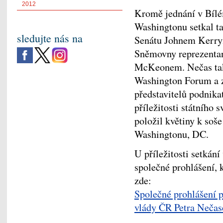
2012
Kromě jednání v Bílé
Washingtonu setkal t
sledujte nás na
Senátu Johnem Kerrym
Sněmovny reprezentan
McKeonem. Nečas také
Washington Forum a z
představitelů podnika
příležitosti státního 
položil květiny k so
Washingtonu, DC.
U příležitosti setkán
společné prohlášení, 
zde:
Společné prohlášení
vlády ČR Petra Nečas