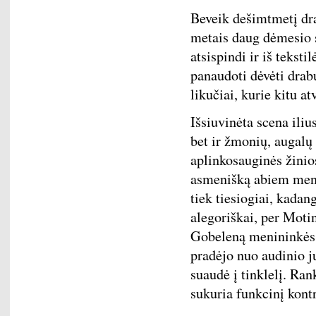
Beveik dešimtmetį dra
metais daug dėmesio s
atsispindi ir iš tekst
panaudoti dėvėti drab
likučiai, kurie kitu at
Išsiuvinėta scena iliu
bet ir žmonių, augalų
aplinkosauginės žinios
asmenišką abiem meni
tiek tiesiogiai, kada
alegoriškai, per Moti
Gobeleną menininkės 
pradėjo nuo audinio j
suaudė į tinklelį. Ran
sukuria funkcinį kontr