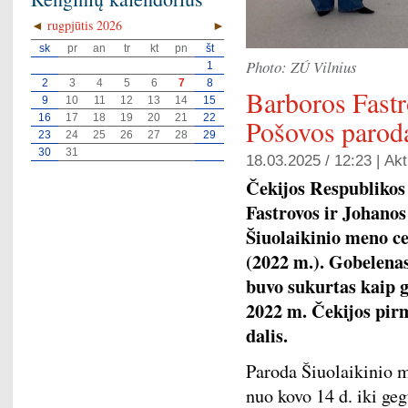
◄
rugpjūtis 2026
►
sk
pr
an
tr
kt
pn
št
Photo: ZÚ Vilnius
1
2
3
4
5
6
7
8
Barboros Fastr
9
10
11
12
13
14
15
16
17
18
19
20
21
22
Pošovos paroda
23
24
25
26
27
28
29
30
31
18.03.2025 / 12:23 |
Akt
Čekijos Respublikos
Fastrovos ir Johanos
Šiuolaikinio meno ce
(2022 m.). Gobelenas
buvo sukurtas kaip g
2022 m. Čekijos pir
dalis
.
Paroda Šiuolaikinio m
nuo kovo 14 d. iki geg