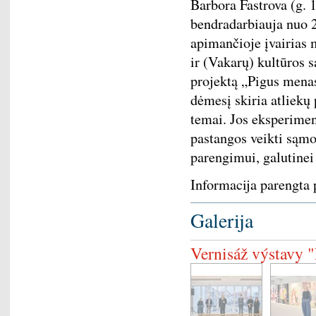
Barbora Fastrova (g. 
bendradarbiauja nuo 
apimančioje įvairias 
ir (Vakarų) kultūros s
projektą „Pigus mena
dėmesį skiria atliekų 
temai. Jos eksperimen
pastangos veikti sąmo
parengimui, galutinei 
Informacija parengta
Galerija
Vernisáž výstavy "P