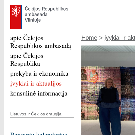
apie Čekijos
Home
>
įvykiai ir ak
Respublikos ambasadą
apie Čekijos
Respubliką
prekyba ir ekonomika
įvykiai ir aktualijos
konsulinė informacija
Lietuvos ir Čekijos draugija
Renginių kalendorius