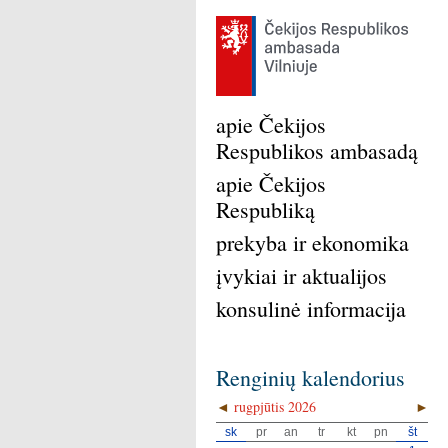
apie Čekijos
Respublikos ambasadą
apie Čekijos
Respubliką
prekyba ir ekonomika
įvykiai ir aktualijos
konsulinė informacija
Renginių kalendorius
◄
rugpjūtis 2026
►
sk
pr
an
tr
kt
pn
št