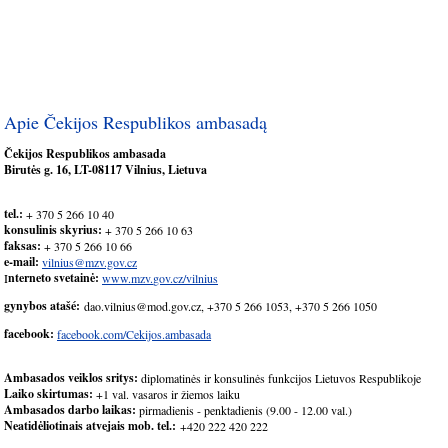
Apie Čekijos Respublikos ambasadą
Čekijos Respublikos ambasada
Birutės g. 16, LT-08117 Vilnius, Lietuva
tel.:
+ 370 5 266 10 40
konsulinis skyrius:
+ 370 5 266 10 63
faksas:
+ 370 5 266 10 66
e-mail:
vilnius@mzv.gov.cz
nterneto svetainė:
I
www.mzv.
gov.cz/vilnius
gynybos atašé:
dao.vilnius@mod.gov.cz, +370 5 266 1053, +370 5 266 1050
facebook:
facebook.com/Cekijos.ambasada
Ambasados veiklos sritys:
diplomatinės ir konsulinės funkcijos Lietuvos Respublikoje
Laiko skirtumas:
+1 val. vasaros ir žiemos laiku
Ambasados darbo laikas:
pirmadienis - penktadienis (9.00 - 12.00 val.)
Neatidėliotinais atvejais mob. tel.:
+420 222 420 222