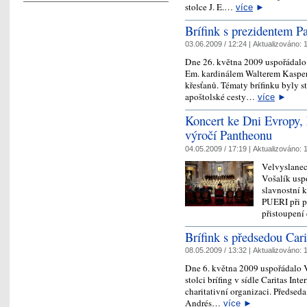
stolce J. E.…
více
►
Brífink s prezidentem P
03.06.2009 / 12:24 |
Aktualizováno:
1
Dne 26. května 2009 uspořádalo V
Em. kardinálem Walterem Kasper
křesťanů. Tématy brífinku byly 
apoštolské cesty…
více
►
Koncert ke Dni Evropy, 
výročí Pantheonu
04.05.2009 / 17:19 |
Aktualizováno:
1
Velvyslanec
Vošalík usp
slavnostní 
PUERI při p
přistoupení
Brífink s předsedou Cari
08.05.2009 / 13:32 |
Aktualizováno:
1
Dne 6. května 2009 uspořádalo 
stolci brífing v sídle Caritas Int
charitativní organizaci. Předseda
Andrés…
více
►