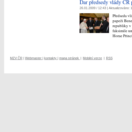
Dar předsedy vlády ČR 
26.01.2009 / 12:43 |
Aktualizováno:
1
Předseda vl
papeži Bened
republiky v 
faksimile u
Horae Prin
MZV ČR
|
Webmaster
|
kontakty
|
mapa stránek
|
Mobilní verze
|
RSS