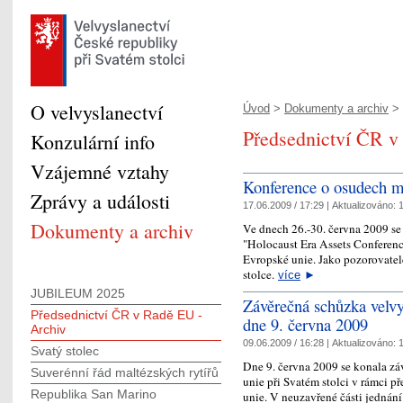
O velvyslanectví
Úvod
>
Dokumenty a archiv
> 
Předsednictví ČR 
Konzulární info
Vzájemné vztahy
Konference o osudech ma
Zprávy a události
17.06.2009 / 17:29 |
Aktualizováno:
1
Dokumenty a archiv
Ve dnech 26.-30. června 2009 se
"Holocaust Era Assets Conferen
Evropské unie. Jako pozorovatelé
stolce.
více
►
JUBILEUM 2025
Závěrečná schůzka velvy
Předsednictví ČR v Radě EU -
dne 9. června 2009
Archiv
09.06.2009 / 16:28 |
Aktualizováno:
1
Svatý stolec
Dne 9. června 2009 se konala z
Suverénní řád maltézských rytířů
unie při Svatém stolci v rámci 
Republika San Marino
unie. V neuzavřené části jednání