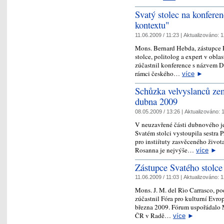
Svatý stolec na konfere
kontextu"
11.06.2009 / 11:23 |
Aktualizováno:
1
Mons. Bernard Hebda, zástupce P
stolce, politolog a expert v obl
zúčastnil konference s názvem D
rámci českého…
více
►
Schůzka velvyslanců zem
dubna 2009
08.05.2009 / 13:26 |
Aktualizováno:
1
V neuzavřené části dubnového j
Svatém stolci vystoupila sestra
pro instiítuty zasvěceného života
Rosanna je nejvýše…
více
►
Zástupce Svatého stolce
11.06.2009 / 11:03 |
Aktualizováno:
1
Mons. J. M. del Rìo Carrasco, p
zúčastnil Fóra pro kulturní Evro
března 2009. Fórum uspořádalo M
ČR v Radě…
více
►