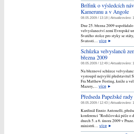
Brífink o výsledcích ná
Kamerunu a v Angole
08.05.2009 / 13:18 |
Aktualizováno:
1
Dne 25. března 2009 uspořádalo 
velvyslanectví zemí Evropské un
Svatého stolce pro styky se stát
Svatosti…
více
►
Schůzka velvyslanců zem
března 2009
08.05.2009 / 12:49 |
Aktualizováno:
1
Na březnové schůzce velvyslanců
vystoupil nejvyšší představitel 
Fra Matthew Festing, kníže a velm
Mazery,…
více
►
Předseda Papežské rady 
08.05.2009 / 12:43 |
Aktualizováno:
1
Kardinál Ennio Antonelli, předs
konferenci "Rodičovská péče o dě
dnech 5. a 6. února 2009 v Praz
ministrů…
více
►