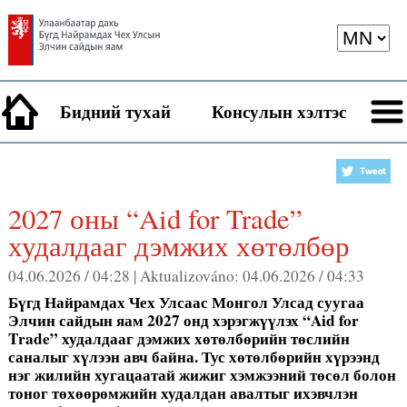
Бидний тухай
Консулын хэлтэс
2027 оны “Aid for Trade”
худалдааг дэмжих хөтөлбөр
04.06.2026 / 04:28 |
Aktualizováno:
04.06.2026 / 04:33
Бүгд Найрамдах Чех Улсаас Монгол Улсад суугаа
Элчин сайдын яам 2027 онд хэрэгжүүлэх “Aid for
Trade” худалдааг дэмжих хөтөлбөрийн төслийн
саналыг хүлээн авч байна. Тус хөтөлбөрийн хүрээнд
нэг жилийн хугацаатай жижиг хэмжээний төсөл болон
тоног төхөөрөмжийн худалдан авалтыг ихэвчлэн