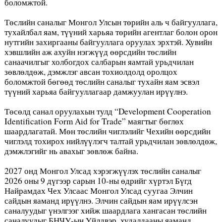
боломжтой.
Төслийн саналыг Монгол Улсын төрийн аль ч байгууллага,
тухайлбал яам, түүний харьяа төрийн агентлаг болон орон
нутгийн захиргааны байгууллага оруулах эрхтэй. Хувийн
хэвшлийн аж ахуйн нэгжүүд өөрсдийн төслийн
санаачилгыг холбогдох салбарын яамтай урьдчилан
зөвлөлдөж, дэмжлэг авсан тохиолдолд оролцох
боломжтой бөгөөд төслийн саналыг тухайн яам эсвэл
түүний харьяа байгууллагаар дамжуулан ирүүлнэ.
Төсөлд санал оруулахын тулд “Development Cooperation
Identification Form Aid for Trade” маягтыг бөглөх
шаардлагатай. Мөн төслийн чиглэлийг Чехийн өөрсдийн
чиглэлд тохирох нийлүүлэгч талтай урьдчилан зөвлөлдөж,
дэмжлэгийг нь авахыг зөвлөж байна.
2027 онд Монгол Улсад хэрэгжүүлэх төслийн саналыг
2026 оны 9 дүгээр сарын 10-ны өдрийг хүртэл Бүгд
Найрамдах Чех Улсаас Монгол Улсад суугаа Элчин
сайдын яаманд ирүүлнэ. Элчин сайдын яам ирүүлсэн
саналуудыг үнэлгээг хийж шаардлага хангасан төслийн
саналуудыг БНЧУ-ын Үйлдвэр, худалдааны яаманд