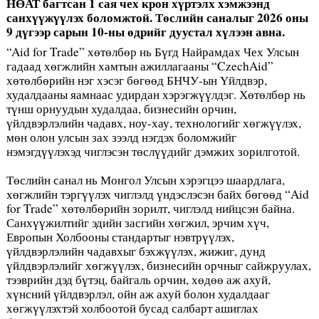
НӨАТ багтсан 1 сая чех крон хүртэлх хэмжээнд
санхүүжүүлэх боломжтой. Төслийн саналыг 2026 оны
9 дүгээр сарын 10-ны өдрийг дуустал хүлээн авна.
“Aid for Trade” хөтөлбөр нь Бүгд Найрамдах Чех Улсын
гадаад хөгжлийн хамтын ажиллагааны “CzechAid”
хөтөлбөрийн нэг хэсэг бөгөөд БНЧУ-ын Үйлдвэр,
худалдааны яамнаас удирдан хэрэгжүүлдэг. Хөтөлбөр нь
түнш орнуудын худалдаа, бизнесийн орчин,
үйлдвэрлэлийн чадавх, ноу-хау, технологийг хөгжүүлэх,
мөн олон улсын зах зээлд нэгдэх боломжийг
нэмэгдүүлэхэд чиглэсэн төслүүдийг дэмжих зорилготой.
Төслийн санал нь Монгол Улсын хэрэгцээ шаардлага,
хөгжлийн тэргүүлэх чиглэлд үндэслэсэн байх бөгөөд “Aid
for Trade” хөтөлбөрийн зорилт, чиглэлд нийцсэн байна.
Санхүүжилтийг эдийн засгийн хөгжил, эрчим хүч,
Европын Холбооны стандартыг нэвтрүүлэх,
үйлдвэрлэлийн чадавхыг бэхжүүлэх, жижиг, дунд
үйлдвэрлэлийг хөгжүүлэх, бизнесийн орчныг сайжруулах,
тээврийн дэд бүтэц, байгаль орчин, хөдөө аж ахуй,
хүнсний үйлдвэрлэл, ойн аж ахуй болон худалдааг
хөгжүүлэхтэй холбоотой бусад салбарт ашиглах