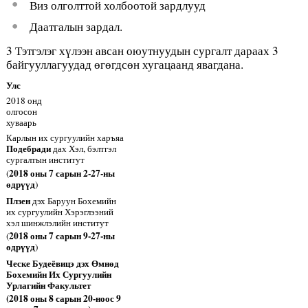
Виз олголттой холбоотой зардлууд
Даатгалын зардал.
3 Тэтгэлэг хүлээн авсан оюутнуудын сургалт дараах 3
байгууллагуудад өгөгдсөн хугацаанд явагдана.
Улс
2018 онд
олгосон
хуваарь
Карлын их сургуулийн харъяа
Подебради
дах Хэл, бэлтгэл
сургалтын институт
2018
оны 7 сарын 2-27-ны
(
ө
др
үү
д
)
Плзен
дэх Баруун Бохемийн
их сургуулийн Хэрэглээний
хэл шинжлэлийн институт
2018
оны 7 сарын 9-27-ны
(
ө
др
үү
д
)
Ческе Будеёвицэ
дэх
Ө
мн
ө
д
Бохемийн
Их
Сургуулийн
Урлагийн
Факульт
ет
(2018 оны 8 сарын 20-ноос 9