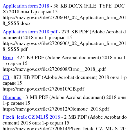
Application form 2018
-
38 KB DOCX (FILE_TYPE_DOC
X) 2018 оны 1-р сарын 15
https://mzv.gov.cz/file/2720604/_02_Application_form_201
8_SSSS.docx
Application form 2018 pdf
-
273 KB PDF (Adobe Acrobat d
ocument) 2018 оны 1-р сарын 15
https://mzv.gov.cz/file/2720606/_02_Application_form_201
8_SSSS.pdf
Brno
-
424 KB PDF (Adobe Acrobat document) 2018 оны 1
-р сарын 15
https://mzv.gov.cz/file/2720608/Brno__2018_.pdf
ČB
-
873 KB PDF (Adobe Acrobat document) 2018 оны 1-р
сарын 15
https://mzv.gov.cz/file/2720610/CB.pdf
Olomouc
-
3 MB PDF (Adobe Acrobat document) 2018 оны
1-р сарын 15
https://mzv.gov.cz/file/2720612/Olomouc_2018.pdf
Plzeň_leták CZ MLJŠ 2018
-
2 MB PDF (Adobe Acrobat do
cument) 2018 оны 1-р сарын 15
https://mzv.gov.cz/file/2720614/Plzen_letak_CZ_MLJS_20