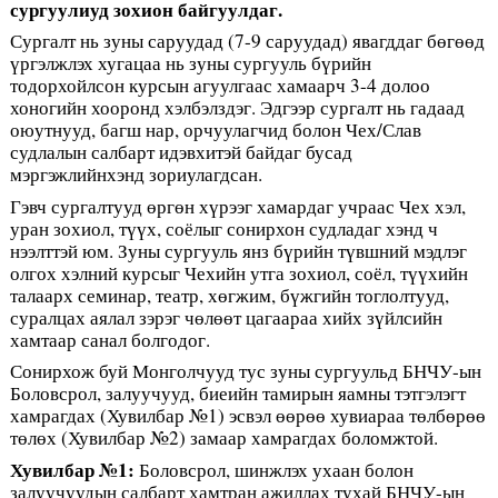
сургуулиуд зохион байгуулдаг.
Сургалт нь зуны саруудад (7-9 саруудад) явагддаг бөгөөд
үргэлжлэх хугацаа нь зуны сургууль бүрийн
тодорхойлсон курсын агуулгаас хамаарч 3-4 долоо
хоногийн хооронд хэлбэлздэг. Эдгээр сургалт нь гадаад
оюутнууд, багш нар, орчуулагчид болон Чех/Слав
судлалын салбарт идэвхитэй байдаг бусад
мэргэжлийнхэнд зориулагдсан.
Гэвч сургалтууд өргөн хүрээг хамардаг учраас Чех хэл,
уран зохиол, түүх, соёлыг сонирхон судладаг хэнд ч
нээлттэй юм. Зуны сургууль янз бүрийн түвшний мэдлэг
олгох хэлний курсыг Чехийн утга зохиол, соёл, түүхийн
талаарх семинар, театр, хөгжим, бүжгийн тоглолтууд,
суралцах аялал зэрэг чөлөөт цагаараа хийх зүйлсийн
хамтаар санал болгодог.
Сонирхож буй Монголчууд тус зуны сургуульд БНЧУ-ын
Боловсрол, залуучууд, биеийн тамирын яамны тэтгэлэгт
хамрагдах (Хувилбар №1) эсвэл өөрөө хувиараа төлбөрөө
төлөх (Хувилбар №2) замаар хамрагдах боломжтой.
Хувилбар №1:
Боловсрол, шинжлэх ухаан болон
залуучуудын салбарт хамтран ажиллах тухай БНЧУ-ын