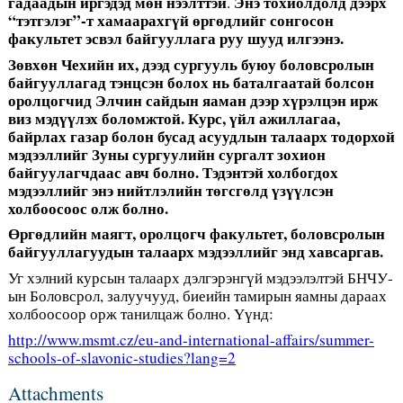
гадаадын иргэдэд м
ө
н
нээлт
тэй
Энэ тохиолдолд дээрх
.
“тэтгэлэг”-т хамаарахг
ү
й
ө
рг
ө
длий
г сонгосон
факультет эсвэл байгууллага руу шууд илгээнэ.
З
ө
вх
ө
н
Чехийн
их
,
дээд
сургууль
буюу
боловсролын
байгууллагад
тэнцсэн
болох
нь
баталгаатай
болсон
оролцогчид
Элчин
сайдын
яаман
дээр
х
ү
рэ
лцэн ирж
виз мэд
үү
лэх
боломжтой
.
Курс
,
ү
йл
ажиллагаа
,
байр
лах газар болон бусад асуудлын талаарх тодорхой
мэдээллийг Зуны сургуулийн сургалт зохион
байгуулагчдаас авч болно. Тэдэнтэй холбогдох
мэдээллийг энэ нийтлэлийн т
ө
гсг
ө
лд
ү
з
үү
лсэн
холбоосоос
олж
болн
о.
Ө
рг
ө
длийн
маягт
,
оролцогч
факультет
,
боловсролын
байгууллаг
уудын талаарх мэдээллийг энд хавсаргав.
Уг хэлний курсын талаарх дэлгэрэнгүй мэдээлэлтэй БНЧУ-
ын Боловсрол, залуучууд, биеийн тамирын яамны дараах
холбоосоор орж танилцаж болно. Үүнд:
http://www.msmt.cz/eu-and-international-affairs/summer-
schools-of-slavonic-studies?lang=2
Attachments