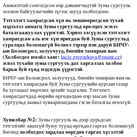
Амжилттай сонгогдсон нэр дэвшигчидтэй Зуны сургууль
зохион байгуулагчийн зүгээс шууд холбогдоно.
Тэтгэлэгт хамрагдсан х
ү
н
нь
з
ө
вш
өө
р
ө
гдс
ө
н
тухай
мэдээлэл
авмагц
Зуны
сургуульд
оролцох
эсэхээ
баталгаажуулах
үү
рэгтэй
. Хэрвээ элс
үү
лсэн
тэтгэлэгт
хамр
агдсан аль нэг х
ү
н
яриг
даж буй Зуны сургуульд
суралцах боломжг
ү
й
болвол
тэрээр
нэн
даруй
БНЧУ-
ын Боловсрол, залуучууд, биеийн тамирын яам
(Холбогдох имэйл хаяг:
)
lucie.gregurkova@msmt.cz
эсвэл тухайн зуны сургууль дах харгалзах холбоо
барьж буй х
ү
нд
мэдэгдэх
үү
рэгтэй
.
БНЧУ-ын Боловсрол, залуучууд, биеийн тамирын яам нь
тэтгэлэгт хамрагдаж буй Зуны сургуулийн курсын газар
ба хугацааг өөрчлөх эрхийг хадгална. Тэтгэлэгт
хамрагдагчдад өөрийн өргөдөлдөө нэр заасан Зуны
сургуульд заавал хуваарилагдана гэсэн баталгаа өгөхгүй.
Хувилбар №2:
Зуны сургууль нь дээр дурьдсан
тэтгэлгийг аваагүй буюу түүнд өргөдөл гаргах боломжгүй
холбогдох зардлаа
өө
рсд
өө
гаргах
х
ү
сэлтэй
бөгөөд