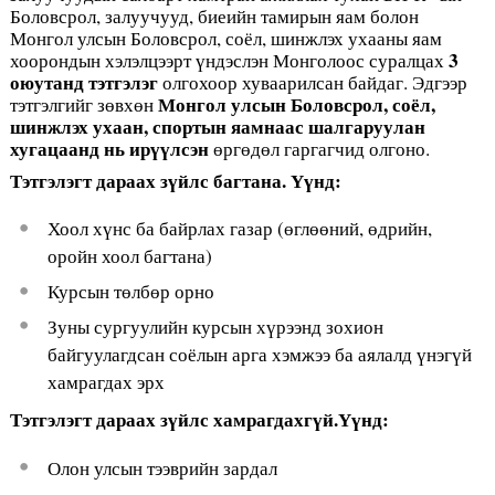
Боловсрол, залуучууд, биеийн тамирын яам болон
Монгол улсын Боловсрол, соёл, шинжлэх ухааны яам
3
хоорондын хэлэлцээрт үндэслэн Монголоос суралцах
оюутанд тэтгэлэг
олгохоор хуваарилсан байдаг. Эдгээр
Монгол улсын Боловсрол, соёл,
тэтгэлгийг зөвхөн
шинжлэх ухаан, спортын яамнаас шалгаруулан
хугацаанд нь ир
үү
лсэн
өргөдөл гаргагчид олгоно.
Тэтгэлэгт дараах з
ү
йлс
багтана
.
Үү
нд
:
Хоол хүнс ба байрлах газар (өглөөний, өдрийн,
оройн хоол багтана)
Курсын төлбөр орно
Зуны сургуулийн курсын хүрээнд зохион
байгуулагдсан соёлын арга хэмжээ ба аялалд үнэгүй
хамрагдах эрх
Тэтгэлэгт дараах з
ү
йлс
хамрагдахг
ү
й
.
Үү
нд
:
Олон улсын тээврийн зардал