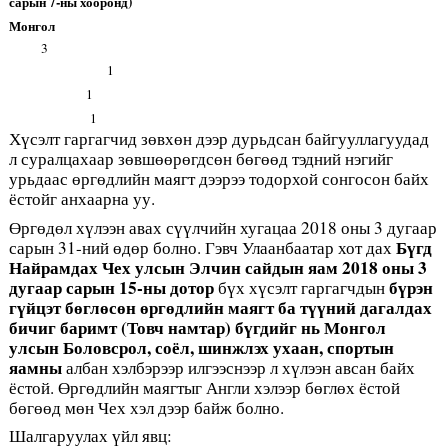
сарын 7-ны хооронд)
Монгол
3
1
1
1
Хүсэлт гаргагчид зөвхөн дээр дурьдсан байгууллагуудад
л суралцахаар зөвшөөрөгдсөн бөгөөд тэдний нэгийг
урьдаас өргөдлийн маягт дээрээ тодорхой сонгосон байх
ёстойг анхаарна уу.
Өргөдөл хүлээн авах сүүлчийн хугацаа 2018 оны 3 дугаар
Б
ү
гд
сарын 31-ний өдөр болно. Гэвч Улаанбаатар хот дах
Найрамдах
Чех
улсын
Элчин
сайдын
яам
2018 оны 3
дугаар сарын 15-ны дотор
б
ү
рэн
бүх хүсэлт гаргагчдын
г
ү
йцэт
б
ө
гл
ө
с
ө
н
ө
рг
ө
длийн
маягт
ба
т
үү
ний
даг
алдах
бичиг баримт (Товч намтар) б
ү
гдий
г нь Монгол
улсын
Боловсрол, соёл, шинжлэх ухаан, спортын
яамны
албан хэлбэрээр илгээснээр л хүлээн авсан байх
ёстой. Өргөдлийн маягтыг Англи хэлээр бөглөх ёстой
бөгөөд мөн Чех хэл дээр байж болно.
Шалгаруулах
ү
йл
явц: