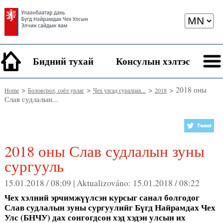
Бидний тухай
Консулын хэлтэс
>
>
>
> 2018 оны
Home
Боловсрол, соёл урлаг
Чех улсад суралцах...
2018
Слав судлалын...
2018 оны Слав судлалын зуны
сургууль
15.01.2018 / 08:09 |
Aktualizováno:
15.01.2018 / 08:22
Чех хэлний
эрчимж
үү
лсэн
курсыг
санал болгодог
Слав судлалын зуны сургуулийг Бүгд Найрамдах Чех
Улс (БНЧУ) дах сонгогдсон хэд хэдэн улсын их