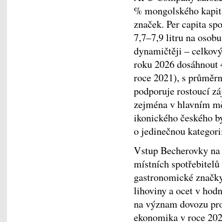
% mongolského kapitá
značek. Per capita sp
7,7–7,9 litru na osobu
dynamičtěji – celkový
roku 2026 dosáhnout
roce 2021), s průměr
podporuje rostoucí z
zejména v hlavním mě
ikonického českého by
o jedinečnou katego
Vstup Becherovky na 
místních spotřebitelů
gastronomické značky
lihoviny a ocet v hod
na význam dovozu pro
ekonomika v roce 202