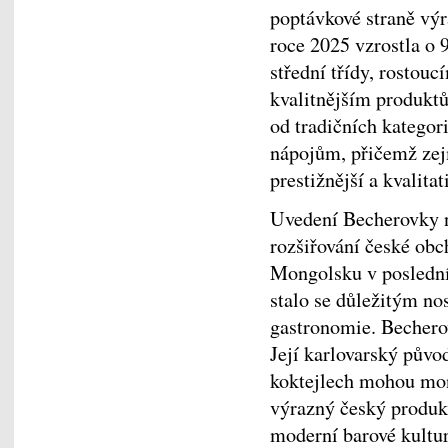
poptávkové straně výr
roce 2025 vzrostla o 
střední třídy, rostou
kvalitnějším produktů
od tradičních katego
nápojům, přičemž zej
prestižnější a kvalitat
Uvedení Becherovky n
rozšiřování české obc
Mongolsku v poslední
stalo se důležitým no
gastronomie. Becherov
Její karlovarský původ
koktejlech mohou mo
výrazný český produkt
moderní barové kultur