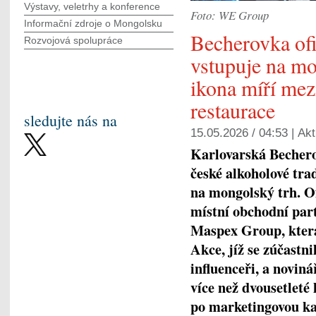
Výstavy, veletrhy a konference
Foto: WE Group
Informační zdroje o Mongolsku
Becherovka ofi
Rozvojová spolupráce
vstupuje na mo
ikona míří mez
restaurace
sledujte nás na
15.05.2026 / 04:53 |
Akt
Karlovarská Bechero
české alkoholové tra
na mongolský trh. O
místní obchodní part
Maspex Group, která
Akce, jíž se zúčastn
influenceři, a noviná
více než dvousetleté 
po marketingovou ka