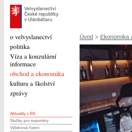
o velvyslanectví
Úvod
>
Ekonomika a
politika
Víza a konzulární
informace
obchod a ekonomika
kultura a školství
zprávy
Aktuality z EK
Služby pro exportéry
Výběrová řízení