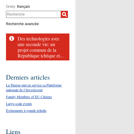
česky
français
Recherche
Recherche avancée
Des technologies avec
une seconde vie: un
projet commun de la
République tchèque et...
Derniers articles
La Tunisie met en service sa Plateforme
nationale de l’Investisseur
Family Members of EU Citizens
Large-scale events
Événements à grande échelle
Liens