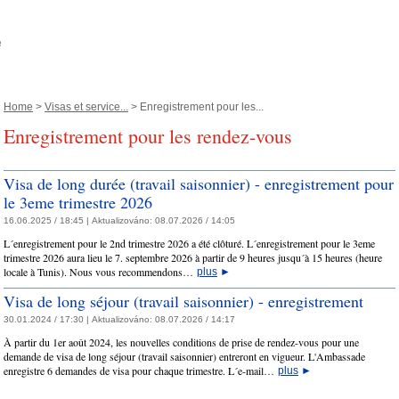
Home
>
Visas et service...
> Enregistrement pour les...
Enregistrement pour les rendez-vous
Visa de long durée (travail saisonnier) - enregistrement pour
le 3eme trimestre 2026
16.06.2025 / 18:45 |
Aktualizováno:
08.07.2026 / 14:05
L´enregistrement pour le 2nd trimestre 2026 a été clôturé. L´enregistrement pour le 3eme
trimestre 2026 aura lieu le 7. septembre 2026 à partir de 9 heures jusqu´à 15 heures (heure
locale à Tunis). Nous vous recommendons…
plus
►
Visa de long séjour (travail saisonnier) - enregistrement
30.01.2024 / 17:30 |
Aktualizováno:
08.07.2026 / 14:17
À partir du 1er août 2024, les nouvelles conditions de prise de rendez-vous pour une
demande de visa de long séjour (travail saisonnier) entreront en vigueur. L'Ambassade
enregistre 6 demandes de visa pour chaque trimestre. L´e-mail…
plus
►