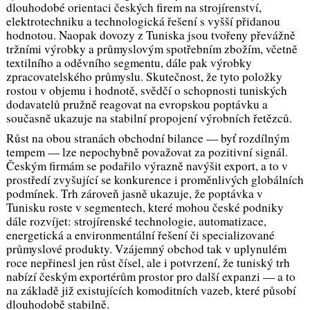
dlouhodobé orientaci českých firem na strojírenství,
elektrotechniku a technologická řešení s vyšší přidanou
hodnotou. Naopak dovozy z Tuniska jsou tvořeny převážně
tržními výrobky a průmyslovým spotřebním zbožím, včetně
textilního a oděvního segmentu, dále pak výrobky
zpracovatelského průmyslu. Skutečnost, že tyto položky
rostou v objemu i hodnotě, svědčí o schopnosti tuniských
dodavatelů pružně reagovat na evropskou poptávku a
současně ukazuje na stabilní propojení výrobních řetězců.
Růst na obou stranách obchodní bilance — byť rozdílným
tempem — lze nepochybně považovat za pozitivní signál.
Českým firmám se podařilo výrazně navýšit export, a to v
prostředí zvyšující se konkurence i proměnlivých globálních
podmínek. Trh zároveň jasně ukazuje, že poptávka v
Tunisku roste v segmentech, které mohou české podniky
dále rozvíjet: strojírenské technologie, automatizace,
energetická a environmentální řešení či specializované
průmyslové produkty. Vzájemný obchod tak v uplynulém
roce nepřinesl jen růst čísel, ale i potvrzení, že tuniský trh
nabízí českým exportérům prostor pro další expanzi — a to
na základě již existujících komoditních vazeb, které působí
dlouhodobě stabilně.