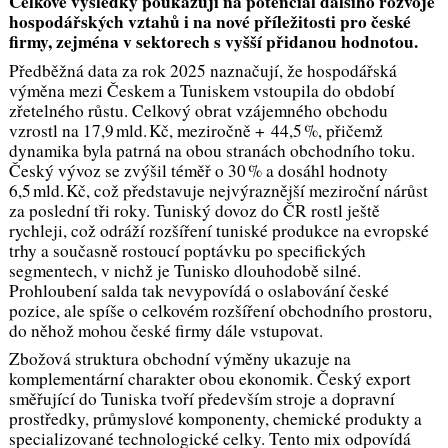
Celkové výsledky poukazují na potenciál dalšího rozvoje
hospodářských vztahů i na nové příležitosti pro české
firmy, zejména v sektorech s vyšší přidanou hodnotou.
Předběžná data za rok 2025 naznačují, že hospodářská
výměna mezi Českem a Tuniskem vstoupila do období
zřetelného růstu. Celkový obrat vzájemného obchodu
vzrostl na 17,9 mld. Kč, meziročně + 44,5 %, přičemž
dynamika byla patrná na obou stranách obchodního toku.
Český vývoz se zvýšil téměř o 30 % a dosáhl hodnoty
6,5 mld. Kč, což představuje nejvýraznější meziroční nárůst
za poslední tři roky. Tuniský dovoz do ČR rostl ještě
rychleji, což odráží rozšíření tuniské produkce na evropské
trhy a současně rostoucí poptávku po specifických
segmentech, v nichž je Tunisko dlouhodobě silné.
Prohloubení salda tak nevypovídá o oslabování české
pozice, ale spíše o celkovém rozšíření obchodního prostoru,
do něhož mohou české firmy dále vstupovat.
Zbožová struktura obchodní výměny ukazuje na
komplementární charakter obou ekonomik. Český export
směřující do Tuniska tvoří především stroje a dopravní
prostředky, průmyslové komponenty, chemické produkty a
specializované technologické celky. Tento mix odpovídá