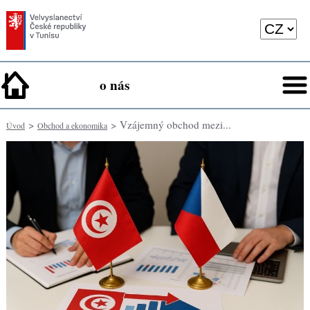
o nás
>
> Vzájemný obchod mezi...
Úvod
Obchod a ekonomika