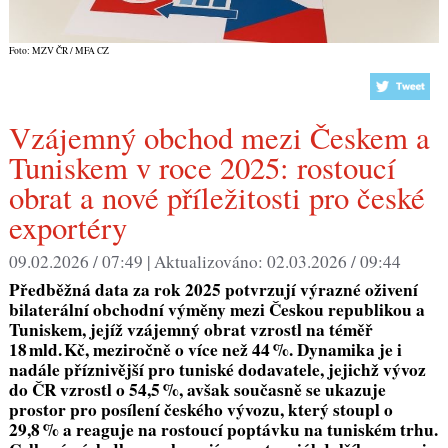
Foto: MZV ČR / MFA CZ
Vzájemný obchod mezi Českem a
Tuniskem v roce 2025: rostoucí
obrat a nové příležitosti pro české
exportéry
09.02.2026 / 07:49 |
Aktualizováno:
02.03.2026 / 09:44
Předběžná data za rok 2025 potvrzují výrazné oživení
bilaterální obchodní výměny mezi Českou republikou a
Tuniskem, jejíž vzájemný obrat vzrostl na téměř
18 mld. Kč, meziročně o více než 44 %. Dynamika je i
nadále příznivější pro tuniské dodavatele, jejichž vývoz
do ČR vzrostl o 54,5 %, avšak současně se ukazuje
prostor pro posílení českého vývozu, který stoupl o
29,8 % a reaguje na rostoucí poptávku na tuniském trhu.