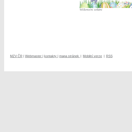
Velikonoční setkání
MZV ČR
|
Webmaster
|
kontakty
|
mapa stránek
|
Mobilní verze
|
RSS