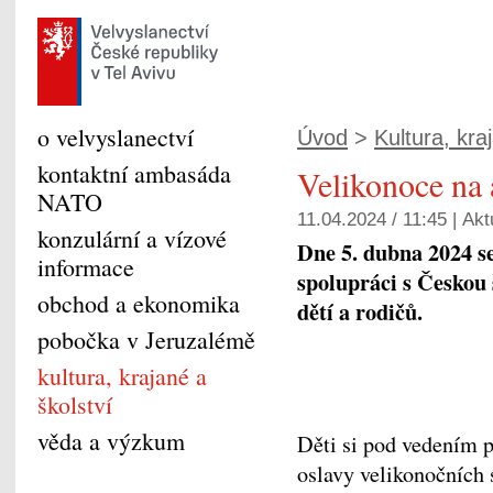
o velvyslanectví
Úvod
>
Kultura, kra
kontaktní ambasáda
Velikonoce na
NATO
11.04.2024 / 11:45 |
Akt
konzulární a vízové
Dne 5. dubna 2024 se
informace
spolupráci s Českou 
obchod a ekonomika
dětí a rodičů.
pobočka v Jeruzalémě
kultura, krajané a
školství
věda a výzkum
Děti si pod vedením 
oslavy velikonočních 