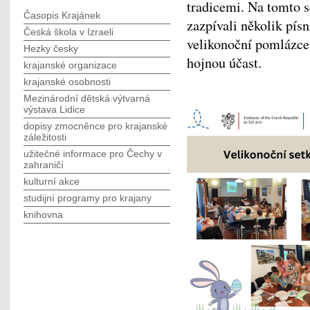
tradicemi. Na tomto s
Časopis Krajánek
zazpívali několik pís
Česká škola v Izraeli
velikonoční pomlázc
Hezky česky
hojnou účast.
krajanské organizace
krajanské osobnosti
Mezinárodní dětská výtvarná
výstava Lidice
dopisy zmocněnce pro krajanské
záležitosti
užitečné informace pro Čechy v
zahraničí
kulturní akce
studijní programy pro krajany
knihovna