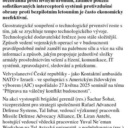
bezbranná protí levným dronům, zatímco použití
sofistikovaných interceptorů systémů protivzdušné
obrany proti bezpilotním letounům je často ekonomicky
neefektivní.
Geostrategické soupeření o technologické prvenství roste s
tím, jak se zrychluje tempo technologického vývoje.
Technologické dodavatelské řetězce jsou stále složitější.
Způsob vedení vojenských operací se v budoucnosti
pravděpodobně méně zaměří na palebnou sílu a více na sílu
informací a způsob, jakým propojuje jednotlivé složky
armády prosřednictvím velení a řízení, komunikace, IT
systémů, zpravodajství, sledování a průzkumu.
Velvyslanectví České republiky - jako Kontaktní ambasáda
NATO v Izraeli - ve spolupráci s Americkým židovským
výborem (AJC) uspořádalo 27.května 2025 seminář na téma
"Příprava na válečný konflikt budoucnosti".
Na akci vystoupili brigádní gerenál (res.) Šachar Šohat,
viceprezident pro strategii společnosti Rafael Advanced
Defense Systems, Tal Inbar, vedoucí výzkumný pracovník
Missile Defense Advocacy Alliance, Dr. Liran Antebi,
hostující vedoucí vědecká pracovnice Yuval Ne´eman
Workshop na Tel Avivské univerzitě, a podplukovnice (res.)