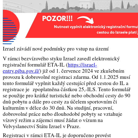
Izrael závádí nové podmínky pro vstup na území
V rámci bezvízového styku Izrael zavedl elektronický
registrační formulář ETA-IL (
https://israel-
entry.piba.gov.il/
) již od 1. července 2024 ve zkušebním
provozu k dobrovolné registraci zdarma. Od 1.1.2025 musí
tento formulář vyplnit každý cestující před cestou do IL a
registrace je zpoplatněna částkou 25,-ILS. Tento formulář
se použije pro krátké turistické nebo obchodní cesty do 90
dnů pobytu a dále pro cesty za účelem sportovním či
kulturním v délce do 30 dnů. Na studijní, pracovní,
dobrovolné práce nebo dlouhodobé pobyty se vztahuje
vízový režim a zájemci musí žádat o vízum na
Velvyslanectví Státu Izrael v Praze.
Registraci v rámci ETA-IL je doporučeno provést