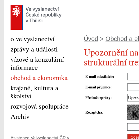
o velvyslanectví
Úvod
>
Obchod a e
zprávy a události
Upozornění na 
vízové a konzulární
strukturální tr
informace
obchod a ekonomika
E-mail odesílatele
:
krajané, kultura a
E-mail příjemce
:
školství
Předmět zprávy
:
rozvojová spolupráce
Recaptcha
:
Archiv
Asistence Velvyslanectví ČR v