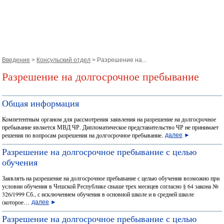
Введение
>
Консульский отдел
> Разрешение на...
Разрешение на долгосрочное пребывание
Общая информация
Компетентным органом для рассмотрения заявления на разрешение на долгосрочное
пребывание является МВД ЧР. Дипломатическое представительство ЧР не принимает
решения по вопросам разрешения на долгосрочное пребывание.
далее
►
Разрешение на долгосрочное пребывание с целью
обучения
Заявлять на разрешение на долгосрочное пребывание с целью обучения возможно при
условии обучения в Чешской Республике свыше трех месяцев согласно § 64 закона №
326/1999 Сб., с исключением обучения в основной школе и в средней школе
(которое…
далее
►
Разрешение на долгосрочное пребывание с целью