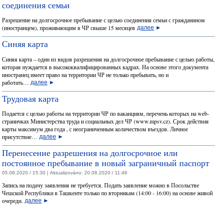
соединения семьи
Разрешение на долгосрочнoе пребывание с целью соединения семьи с гражданином
(иностранцем), проживающим в ЧР свыше 15 месяцев
далее
►
Синяя карта
Синяя карта – один из видов разрешения на долгосрочное пребывание с целью работы,
которая нуждается в высококвалифицированных кадрах. На основе этого документа
иностранец имеет право на территории ЧР не только пребывать, но и
работать…
далее
►
Трудовая карта
Подается с целью работы на территории ЧР по ваканциям, перечень которых на wеb-
страничках Министерства труда и социальных дел ЧР (www.mpsv.cz). Срок действия
карты максимум два года , с неограниченным количеством въездов. Личное
присутствие…
далее
►
Перенесение разрешения на долгосрочное или
постоянное пребывание в новый заграничный паспорт
05.08.2020 / 15:30 |
Aktualizováno:
20.08.2020 / 11:46
Запись на подачу заявления не требуется. Подать заявление можно в Посольстве
Чешской Республики в Ташкенте только по вторникам (14:00 - 16:00) на основе живой
очереди.
далее
►