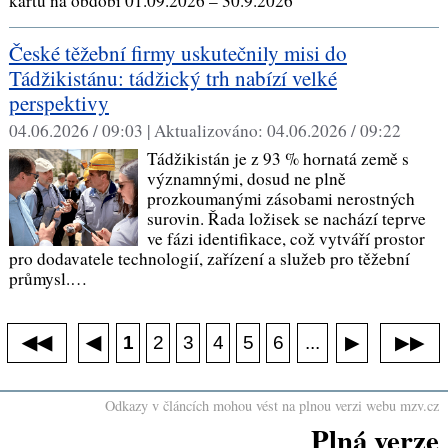
kartu na období 01.09.2026 – 30.9.2026
České těžební firmy uskutečnily misi do
Tádžikistánu: tádžický trh nabízí velké
perspektivy
04.06.2026 / 09:03 |
Aktualizováno:
04.06.2026 / 09:22
Tádžikistán je z 93 % hornatá země s
významnými, dosud ne plně
prozkoumanými zásobami nerostných
surovin. Řada ložisek se nachází teprve
ve fázi identifikace, což vytváří prostor
pro dodavatele technologií, zařízení a služeb pro těžební
průmysl.…
◀◀
▶▶
◀
...
1
2
3
4
5
6
▶
Odkazy v článcích mohou vést na plnou verzi webu mzv.cz
Plná verze