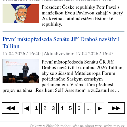
Prezident České republiky Petr Pavel s
manželkou Evou Pavlovou zahájí v úterý
26. května státní návštěvu Estonské
republiky.
​První místopředseda Senátu Jiří Drahoš navštívil
Tallinn
17.04.2026 / 16:40 |
Aktualizováno:
17.04.2026 / 16:45
První místopředseda Senátu ČR Jiří
Drahoš navštívil 16. dubna 2026 Tallinn,
aby se zúčastnil Mitteleuropa Forum
pořádaného Saským zemským
parlamentem. V rámci fóra přednesl
projev na téma „Resilient Self-Assertion“ a zúčastnil se…
◀◀
▶▶
◀
...
1
2
3
4
5
6
▶
Odkazy v článcích mohou vést na plnou verzi webu mzv.cz