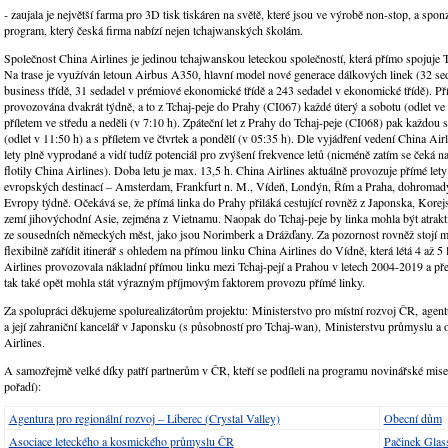
- zaujala je největší farma pro 3D tisk tiskáren na světě, které jsou ve výrobě non-stop, a spo
program, který česká firma nabízí nejen tchajwanských školám.
Společnost China Airlines je jedinou tchajwanskou leteckou společností, která přímo spojuje T
Na trase je využíván letoun Airbus A350, hlavní model nové generace dálkových linek (32 se
business třídě, 31 sedadel v prémiové ekonomické třídě a 243 sedadel v ekonomické třídě). Pří
provozována dvakrát týdně, a to z Tchaj-peje do Prahy (CI067) každé úterý a sobotu (odlet ve
příletem ve středu a neděli (v 7:10 h). Zpáteční let z Prahy do Tchaj-peje (CI068) pak každou s
(odlet v 11:50 h) a s příletem ve čtvrtek a pondělí (v 05:35 h). Dle vyjádření vedení China Airl
lety plně vyprodané a vidí tudíž potenciál pro zvýšení frekvence letů (nicméně zatím se čeká n
flotily China Airlines). Doba letu je max. 13,5 h. China Airlines aktuálně provozuje přímé lety
evropských destinací – Amsterdam, Frankfurt n. M., Vídeň, Londýn, Řím a Praha, dohromady
Evropy týdně. Očekává se, že přímá linka do Prahy přiláká cestující rovněž z Japonska, Korej
zemí jihovýchodní Asie, zejména z Vietnamu. Naopak do Tchaj-peje by linka mohla být atrakt
ze sousedních německých měst, jako jsou Norimberk a Drážďany. Za pozornost rovněž stojí m
flexibilně zařídit itinerář s ohledem na přímou linku China Airlines do Vídně, která létá 4 až 5
Airlines provozovala nákladní přímou linku mezi Tchaj-pejí a Prahou v letech 2004-2019 a př
tak také opět mohla stát výrazným příjmovým faktorem provozu přímé linky.
Za spolupráci děkujeme spolurealizátorům projektu: Ministerstvo pro místní rozvoj ČR, age
a její zahraniční kancelář v Japonsku (s působností pro Tchaj-wan), Ministerstvu průmyslu a
Airlines.
A samozřejmě velké díky patří partnerům v ČR, kteří se podíleli na programu novinářské mis
pořadí):
Agentura pro regionální rozvoj – Liberec (Crystal Valley)
Obecní dům
Asociace leteckého a kosmického průmyslu ČR
Pačinek Glas