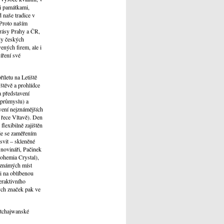
i památkami,
 naše tradice v
 Proto naším
krásy Prahy a ČR,
ady českých
ených firem, ale i
íření své
íletu na Letiště
štěvě a prohlídce
 představení
 průmyslu) a
vení nejznámějších
a řece Vltavě). Den
lexibilně zajištěn
je se zaměřením
svit – skleněné
 novináři, Pačinek
Bohemia Crystal),
m známých míst
i na oblíbenou
eraktivního
ých značek pak ve
i tchajwanské