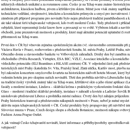
některých ohledech unikátní a za rozumnou cenu. Česko je na Tchaj-wanu známo historickým
architekturou, klasickou hudbou, pivem a křišťálovým sklem. Méně jsou však známy například
technickém vzdělání, strojírenství, leteckém a kosmickém průmyslu a smysl pro inovativnost.
záměrem při přípravě programu pro novináře bylo nejen představit tradiční pamětihodnosti a 
ale také ukázat širší tchajwanské veřejnosti, kdo tvoří moderní Česko. Tedy představit i příkl
subjektů, které reprezentují české know-how a prosazují se ve světě. Výběrem lokalit a navštív
obchodů, jsme prezentovali možnosti a produkty, které mají aktuální potenciál uplatnění či rozš
přítomnosti na Tchaj-wanu.
První den v ČR byl věnován zejména společenským akcím (vč. slavnostního ceremoniálu při př
Václava Havla v Praze), rozhovorům s představiteli Senátu, hl. města Prahy, Letiště Praha, náv
Obecního domu a slavnostního banketu ve Vrtbovských zahradách. Druhý den byl zaměřen na
obchodního (Průša Research, Virtuplex, ESA BIC, VZLÚ, Asociace leteckého a kosmického
vědeckého potenciálu (ELI Beamlines a HiLASE centrum) ČR. V odpolední části pak předsta
turistických míst Prahy (katedrála Sv. Víta, Pražský hrad, Zlatá ulička, Karlův most, plavba n
byl zakončen koncertem smyčcového kvarteta na historickém nádvoří hotelu Mozart, který byl f
vedením hotelu jen pro skupinu našich novinářů. Třetí den proběhla návštěva Libereckého kra
na tradiční český výrobek známý také na Tchaj-wanu, křišťálové sklo a jeho různé aplikace (La
fasády a moderní instalace, Lindava – sklářská krčma s praktickým vyzkoušením foukání skla
Glass – moderní i tradiční sklářské produkty, instalace v zahradě a kostele a Ladislav Ševčík 
následovalo představení Liberce a prohlídka místní radnice. Čtvrtý den byl zahájen průjezde
Prahy historickou tramvají a představením nákupních možností v Praze, neboť je nutné myslet 
aktivitu nejen tchajwanských turistů v ČR. České produkty byly propagovány při návštěvě int
Slivovice muzea v Praze, Czech design shopu a obchodu Botanicus; možnosti nákupu světov
Fashion Arena Prague Outlet.
A jak vnímají Česko tchajwanští novináři, které informace a příběhy/postřehy zprostředkoval
veřejnosti?