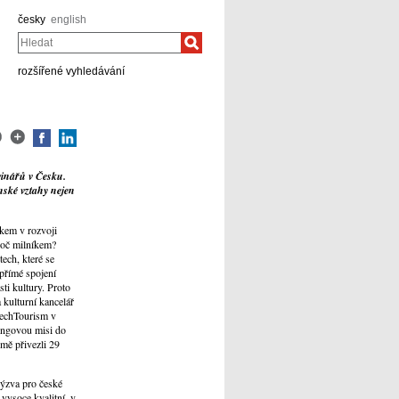
česky
english
Hledat
rozšířené vyhledávání
vinářů v Česku.
nské vztahy nejen
íkem v rozvoji
roč milníkem?
ech, které se
 přímé spojení
ti kultury. Proto
kulturní kancelář
zechTourism v
ingovou misi do
mě přivezli 29
výzva pro české
 vysoce kvalitní, v