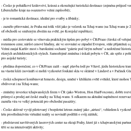
- Česko je pohádkové království, krásná a okouzlující turistická destinace (zejména průjezd 
Libereckého kraje na osazenstvo velmi zapůsobil);
- je to romantická destinace, ideální pro svatby a líbánky;
- zaznělo přirovnání, že Praha má tolik věží jako je večerek na Tchaj-wanu (na Tchaj-wanu je 2
síť obchodů se smíšeným zbožím na světě, po Korejské republice);
- média pro cestovatele se věnovala praktickým tipům pro pobyt v ČR/Praze (široká síť veřejn
rozumnou cenu; nárůst cenové hladiny, ale ve srovnání se západní Evropou, stále přijatelná) a
Velmi zaujal Karlův most s barokními sochami “galerie pod širým nebem” a nedotčené histori
různých architektonických stylech. Samozřejmě zmíněna i úskalí pobytu v ČR, ale spíše z poh
pro asijské turisty;
- předána doporučení, co v ČR/Praze zažít – např. plavba lodí po Vltavě, jízdu historickou tra
na vlastní kůži (novináři si mohli vyzkoušet foukání skla ve sklárně v Lindavě a v Pačinek Gla
- česká schopnost kombinovat řemeslo, design, umění v křehkém světě svítidel, které mohou 
obdivovat i na Tchaj-wanu;
- zmíněny investice tchajwanských firem v ČR (jako Wistron, Hon Hai/Foxconn), dobře rozv
průmysl a prodej aut české značky na Tchaj-wanu. S odkazem na aktuální naplněnost rezervací
zazněla víra ve velký potenciál pro obchodní pasažéry;
- Česko aktivně vyvíjí pilotovaný i bezpilotní letoun známý jako „airtaxi“, vzhledem k vyzko
letu prostřednictvím virtuální reality se novináři podělili o svůj zážitek;
- představení navštívených laserových center na okraji Prahy, které již s tchajwanskými partne
těší se na intenzivnější aktivity;