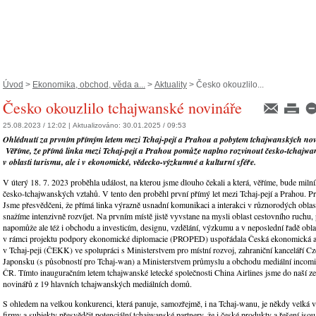
Úvod
>
Ekonomika, obchod, věda a...
>
Aktuality
> Česko okouzlilo...
Česko okouzlilo tchajwanské novináře
25.08.2023 / 12:02 |
Aktualizováno:
30.01.2025 / 09:53
Ohlédnutí za prvním přímým letem mezi Tchaj-pejí a Prahou a pobytem tchajwanských no
Věříme, že p
římá linka mezi Tchaj-pejí a Prahou pomůže naplno rozvinout česko-tchajwa
v oblasti turismu, ale i v ekonomické, vědecko-výzkumné a kulturní sféře.
V úterý 18. 7. 2023 proběhla událost, na kterou jsme dlouho čekali a která, věříme, bude miln
česko-tchajwanských vztahů. V tento den proběhl první přímý let mezi Tchaj-pejí a Prahou. P
Jsme přesvědčeni, že přímá linka výrazně usnadní komunikaci a interakci v různorodých oblast
snažíme intenzivně rozvíjet. Na prvním místě jistě vyvstane na mysli oblast cestovního ruchu,
napomůže ale též i obchodu a investicím, designu, vzdělání, výzkumu a v neposlední řadě oblas
v rámci projektu podpory ekonomické diplomacie (PROPED) uspořádala Česká ekonomická a 
v Tchaj-peji (ČEKK) ve spolupráci s Ministerstvem pro místní rozvoj, zahraniční kanceláří C
Japonsku (s působností pro Tchaj-wan) a Ministerstvem průmyslu a obchodu mediální incom
ČR. Tímto inauguračním letem tchajwanské letecké společnosti China Airlines jsme do naší ze
novinářů z 19 hlavních tchajwanských mediálních domů.
S ohledem na velkou konkurenci, která panuje, samozřejmě, i na Tchaj-wanu, je někdy velká 
firmy a subjekty přesvědčit potenciální tchajwanské partnery, že i české produkty a řešení jsou