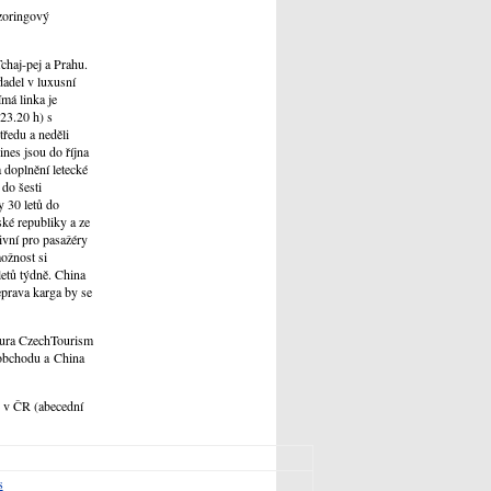
nzoringový
chaj-pej a Prahu.
dadel v luxusní
má linka je
 23.20 h) s
tředu a neděli
ines jsou do října
a doplnění letecké
 do šesti
 30 letů do
ské republiky a ze
ivní pro pasažéry
ožnost si
 letů týdně. China
eprava karga by se
ntura CzechTourism
 obchodu a China
e v ČR (abecední
s