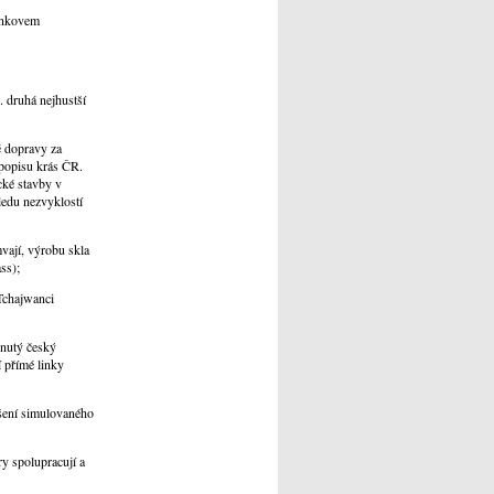
venkovem
. druhá nejhustší
é dopravy za
 popisu krás ČR.
cké stavby v
ledu nezvyklostí
mvají, výrobu skla
ss);
Tchajwanci
inutý český
 přímé linky
ušení simulovaného
ry spolupracují a