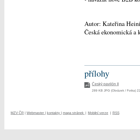
Autor: Kateřina Hein
Česká ekonomická a ku
přílohy
Český pavilón II
289 KB JPG (Obrázek / Fotka) 22
MZV ČR
|
Webmaster
|
kontakty
|
mapa stránek
|
Mobilní verze
|
RSS