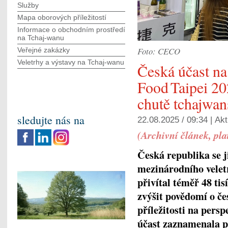
Služby
Mapa oborových příležitostí
Informace o obchodním prostředí
na Tchaj-wanu
Foto: CECO
Veřejné zakázky
Veletrhy a výstavy na Tchaj-wanu
Česká účast na
Food Taipei 20
chutě tchajwan
sledujte nás na
22.08.2025 / 09:34 |
Akt
(Archivní článek, pl
Česká republika se ji
mezinárodního veletr
přivítal téměř 48 ti
zvýšit povědomí o če
příležitosti na per
účast zaznamenala po