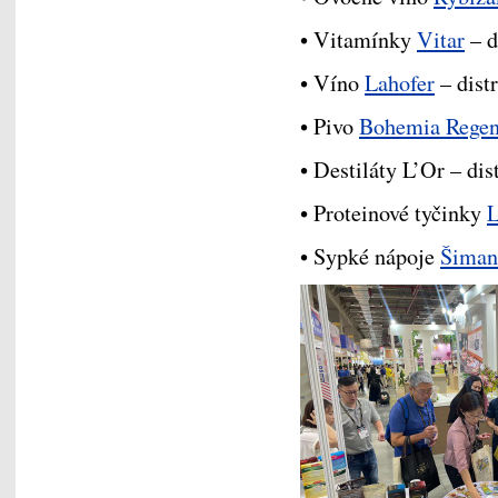
• Vitamínky
Vitar
– d
• Víno
Lahofer
– dist
• Pivo
Bohemia Regen
• Destiláty L’Or – di
• Proteinové tyčinky
L
• Sypké nápoje
Šiman