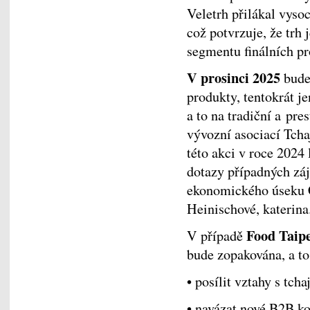
Veletrh přilákal vysoc
což potvrzuje, že trh 
segmentu finálních pro
V prosinci 2025
bude
produkty, tentokrát je
a to na tradiční a pr
vývozní asociací Tcha
této akci v roce 2024
dotazy případných zá
ekonomického úseku 
Heinischové, katerin
Food Taipe
V případě
bude zopakována, a to
• posílit vztahy s tc
• navázat nové B2B ko