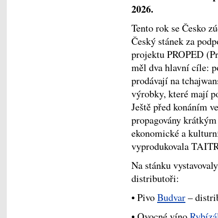
2026.
Tento rok se Česko zúč
Český stánek za podpo
projektu PROPED (Pr
měl dva hlavní cíle: p
prodávají na tchajwan
výrobky, které mají p
Ještě před konáním ve
propagovány krátkým
ekonomické a kulturn
vyprodukovala TAITR
Na stánku vystavovaly
distributoři:
• Pivo
Budvar
– distr
• Ovocné víno
Rybízá