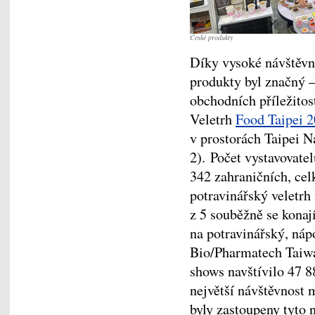
České produkty
Díky vysoké návštěvno
produkty byl značný –
obchodních příležitost
Veletrh
Food Taipei 
v prostorách Taipei N
2). Počet vystavovate
342 zahraničních, cel
potravinářský veletrh
z 5 souběžně se kona
na potravinářský, náp
Bio/Pharmatech Taiw
shows navštívilo 47 8
největší návštěvnost 
byly zastoupeny tyto 