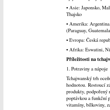
• Asie: Japonsko, Mala
Thajsko
• Amerika: Argentina
(Paraguay, Guatemala
• Evropa: Česká repu
• Afrika: Eswatini, N
Příležitosti na tcha
1. Potraviny a nápoje
Tchajwanský trh oceň
hodnotou. Rostoucí zá
produkty, podpořený 
poptávkou a funkční p
vitamíny, bílkoviny, z