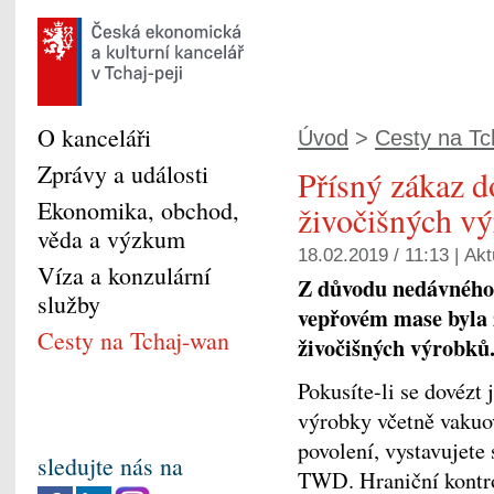
O kanceláři
Úvod
>
Cesty na Tc
Zprávy a události
Přísný zákaz 
Ekonomika, obchod,
živočišných v
věda a výzkum
18.02.2019 / 11:13 |
Akt
Víza a konzulární
Z důvodu nedávného 
služby
vepřovém mase byla z
Cesty na Tchaj-wan
živočišných výrobků
Pokusíte-li se dovézt
výrobky včetně vakuo
povolení, vystavujete
sledujte nás na
TWD. Hraniční kontrol