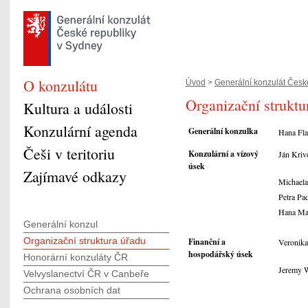
O konzulátu
Úvod
>
Generální konzulát České
Organizační struktu
Kultura a události
Konzulární agenda
Generální konzulka
Hana Fla
Češi v teritoriu
Konzulární a vízový
Ján Kriv
úsek
Zajímavé odkazy
Michaela
Petra Pa
Hana Ma
Generální konzul
Organizační struktura úřadu
Finanční a
Veronik
hospodářský úsek
Honorární konzuláty ČR
Jeremy W
Velvyslanectví ČR v Canbeře
Ochrana osobních dat