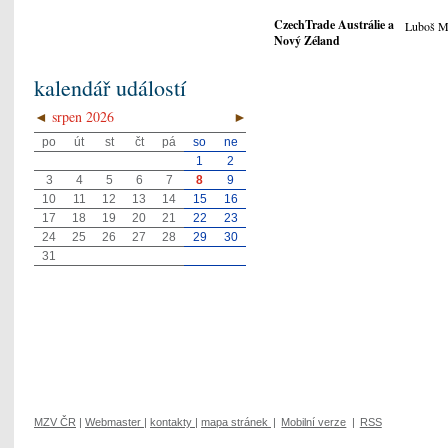
CzechTrade Austrálie a
Luboš M
Nový Zéland
kalendář událostí
◄
srpen 2026
►
po
út
st
čt
pá
so
ne
1
2
3
4
5
6
7
8
9
10
11
12
13
14
15
16
17
18
19
20
21
22
23
24
25
26
27
28
29
30
31
MZV ČR
|
Webmaster
|
kontakty
|
mapa stránek
|
Mobilní verze
|
RSS