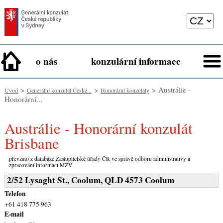
o nás
konzulární informace
>
>
> Austrálie -
Úvod
Generální konzulát České...
Honorární konzuláty
Honorární...
Austrálie - Honorární konzulát
Brisbane
převzato z databáze Zastupitelské úřady ČR ve správě odboru administrativy a
zpracování informací MZV
2/52 Lysaght St., Coolum, QLD 4573 Coolum
Telefon
+61 418 775 963
E-mail