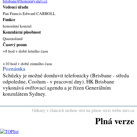
brisbane@honorary.mzv.cz
Vedoucí úřadu
Pan Francis Edward CARROLL
Funkce
honorární konzul
Konzulární působnost
Queensland
Časový posun
+8 hod v době letního času
+10 hod v době zimního času
Poznámka
Schůzky je možné domluvit telefonicky (Brisbane - středa
odpoledne, Coolum - v pracovní dny). HK Brisbane
vykonává ověřovací agendu a je řízen Generálním
konzulátem Sydney.
Odkazy v článcích mohou vést na plnou verzi webu mzv.cz
Plná verze