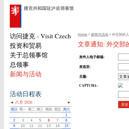
访问捷克 - Visit Czech
Home
>
新闻与活动
> 外交部的
文章通知: 外交
投资和贸易
关于总领事馆
发件人电子邮箱
:
总领事
发送至
:
新闻与活动
主题
:
CAPTCHA
:
活动日程表
◄
八月 2026
►
周日
周一
周二
周三
周四
周五
周六
1
2
3
4
5
6
7
8
9
10
11
12
13
14
15