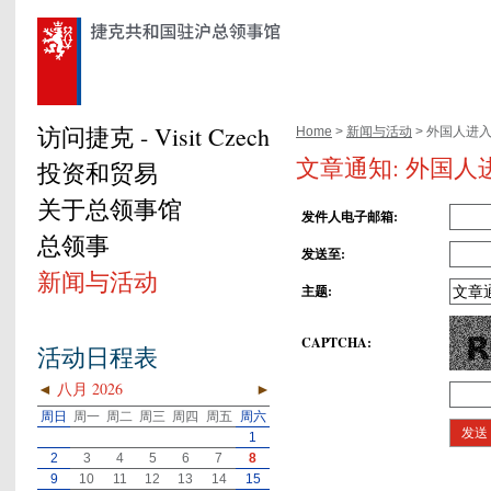
访问捷克 - Visit Czech
Home
>
新闻与活动
> 外国人进
文章通知: 外国
投资和贸易
关于总领事馆
发件人电子邮箱
:
总领事
发送至
:
新闻与活动
主题
:
CAPTCHA
:
活动日程表
◄
八月 2026
►
周日
周一
周二
周三
周四
周五
周六
1
2
3
4
5
6
7
8
9
10
11
12
13
14
15