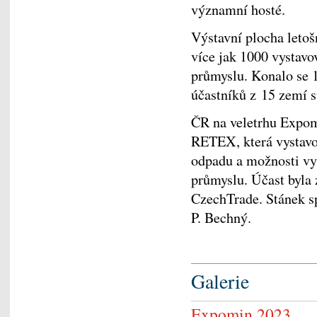
významní hosté.
Výstavní plocha leto
více jak 1000 vystavo
průmyslu. Konalo se 1
účastníků z 15 zemí s
ČR na veletrhu Expom
RETEX, která vystavov
odpadu a možnosti vyu
průmyslu. Účast byla 
CzechTrade. Stánek sp
P. Bechný.
Galerie
Expomin 2023