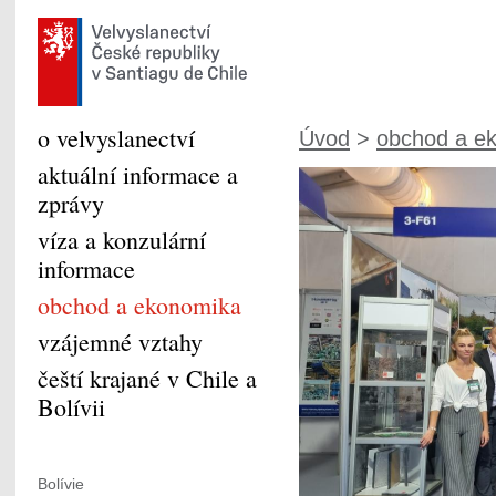
o velvyslanectví
Úvod
>
obchod a e
aktuální informace a
zprávy
víza a konzulární
informace
obchod a ekonomika
vzájemné vztahy
čeští krajané v Chile a
Bolívii
Bolívie