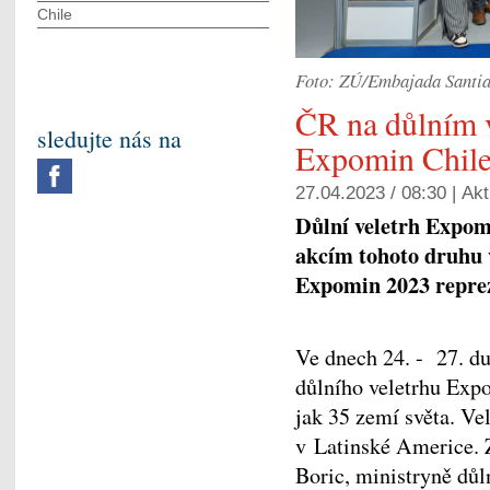
Chile
Foto: ZÚ/Embajada Santia
ČR na důlním 
sledujte nás na
Expomin Chil
27.04.2023 / 08:30 |
Akt
Důlní veletrh Expom
akcím tohoto druhu 
Expomin 2023 reprez
Ve dnech 24. - 27. du
důlního veletrhu Expo
jak 35 zemí světa. Vel
v Latinské Americe. Z
Boric, ministryně dů