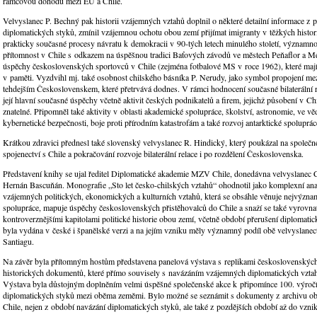
rámcovou dohodu mezi EU a Chile.
Velvyslanec P. Bechný pak historii vzájemných vztahů doplnil o některé detailní informace z 
diplomatických styků, zmínil vzájemnou ochotu obou zemí přijímat imigranty v těžkých histo
prakticky současné procesy návratu k demokracii v 90-tých letech minulého století, významn
přítomnost v Chile s odkazem na úspěšnou tradici Baťových závodů ve městech Peňaflor a Me
úspěchy československých sportovců v Chile (zejména fotbalové MS v roce 1962), které mají 
v paměti. Vyzdvihl mj. také osobnost chilského básníka P. Nerudy, jako symbol propojení mez
tehdejším Československem, které přetrvává dodnes. V rámci hodnocení současné bilaterální r
její hlavní současné úspěchy včetně aktivit českých podnikatelů a firem, jejichž působení v Chil
znatelné. Připomněl také aktivity v oblasti akademické spolupráce, školství, astronomie, ve v
kybernetické bezpečnosti, boje proti přírodním katastrofám a také rozvoj antarktické spoluprác
Krátkou zdravici přednesl také slovenský velvyslanec R. Hindický, který poukázal na společn
spojenectví s Chile a pokračování rozvoje bilaterální relace i po rozdělení Československa.
Představení knihy se ujal ředitel Diplomatické akademie MZV Chile, donedávna velvyslanec C
Hernán Bascuňán. Monografie „Sto let česko-chilských vztahů“ ohodnotil jako komplexní anal
vzájemných politických, ekonomických a kulturních vztahů, která se obsáhle věnuje nejvýzn
spolupráce, mapuje úspěchy československých přistěhovalců do Chile a snaží se také vyrovnat
kontroverznějšími kapitolami politické historie obou zemí, včetně období přerušení diplomati
byla vydána v české i španělské verzi a na jejím vzniku měly významný podíl obě velvyslanect
Santiagu.
Na závěr byla přítomným hostům představena panelová výstava s replikami československých
historických dokumentů, které přímo souvisely s navázáním vzájemných diplomatických vzta
Výstava byla důstojným doplněním velmi úspěšné společenské akce k připomínce 100. výročí
diplomatických styků mezi oběma zeměmi. Bylo možné se seznámit s dokumenty z archivu 
Chile, nejen z období navázání diplomatických styků, ale také z pozdějších období až do vzn