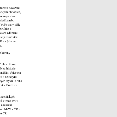
procesu navázání
rických obdobích,
ou krajanskou
lipilla nebo
obě strany stále
i Chile a
elace zdůraznil
e je stále více
ědě a výzkumu,
e.
é kořeny
hile v Praze,
ýzu historie
amnějším oblastem
 i s některými
ckých styků. Kniha
ví v Praze i v
 a chilských
hů v roce 1924.
 navázání
obou MZV - ČR i
iku ČR.