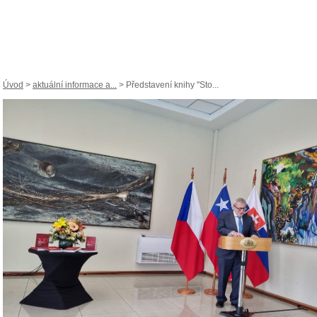
Úvod
>
aktuální informace a...
> Představení knihy "Sto...