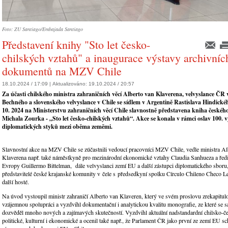
Foto: ZU Santiago/Embajada Santiago
Představení knihy "Sto let česko-
chilských vztahů" a inaugurace výstavy archivníc
dokumentů na MZV Chile
18.10.2024 / 17:09 |
Aktualizováno:
19.10.2024 / 20:57
Za účasti chilského ministra zahraničních věcí Alberto van Klaverena, velvyslance ČR 
Bechného a slovenského velvyslance v Chile se sídlem v Argentině Rastislava Hindickéh
10. 2024 na Ministerstvu zahraničních věcí Chile slavnostně představena kniha české
Michala Zourka - „Sto let česko-chilských vztahů“. Akce se konala v rámci oslav 100. 
diplomatických styků mezi oběma zeměmi.
Slavnostní akce na MZV Chile se zúčastnili vedoucí pracovníci MZV Chile, vedle ministra Al
Klaverena např. také náměstkyně pro mezinárodní ekonomické vztahy Claudia Sanhueza a ředi
Evropy Guillermo Bittelman, dále velvyslanci zemí EU a další zástupci diplomatického sbor
představitelé české krajanské komunity v čele s předsedkyní spolku Círculo Chileno Checo 
další hosté.
Na úvod vystoupil ministr zahraničí Alberto van Klaveren, který ve svém proslovu zrekapitulo
vzájemnou spolupráci a vyzdvihl dokumentační i analytickou kvalitu monografie, ze které se s
dozvěděl mnoho nových a zajímavých skutečností. Vyzdvihl aktuální nadstandardní chilsko-č
politické, kulturní i ekonomické a ocenil také např., že Parlament ČR jako první ze zemí EU sc