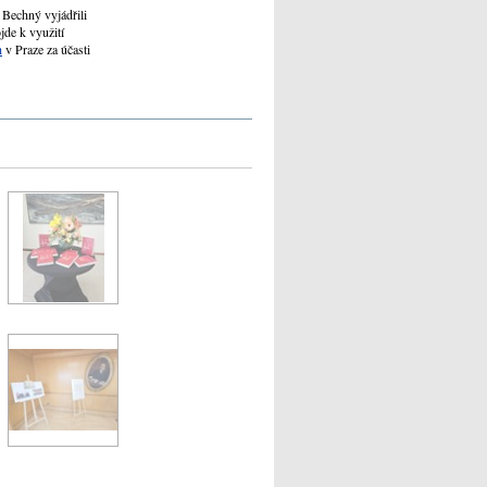
 Bechný vyjádřili
jde k využití
h
v Praze za účasti