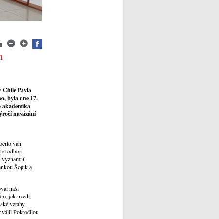
h
v Chile Pavla
o, byla dne 17.
ho akademika
výročí navázání
berto van
tel odboru
u, významní
Lenkou Šopik a
val naši
ám, jak uvedl,
eské vztahy
hválil Pokročilou