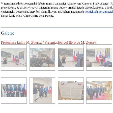
V rámci následné společenské debaty ministr zahraničí Alberto van Klaveren i velvyslanec P.
přesvědčení, že úspěšný rozvoj bilaterální relace bude v příštích letech dále pokračovat, a že do
vzájemného potenciálu, který byl identifikován, mj. během nedávných
politických konzultacíc
náměstkyně MZV Chile Glorie de la Fuente.
Galerie
Prezentace knihy M. Zourka / Presentación del libro de M. Zourek