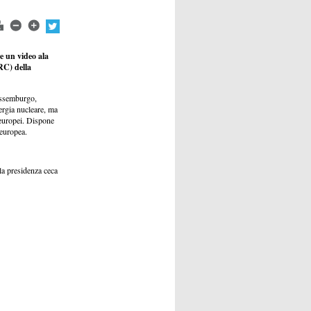
e un video ala
RC) della
ussemburgo,
ergia nucleare, ma
a europei. Dispone
 europea.
la presidenza ceca