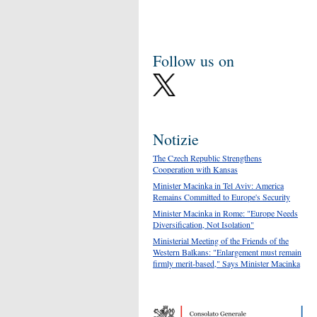
Follow us on
Notizie
The Czech Republic Strengthens
Cooperation with Kansas
Minister Macinka in Tel Aviv: America
Remains Committed to Europe's Security
Minister Macinka in Rome: "Europe Needs
Diversification, Not Isolation"
Ministerial Meeting of the Friends of the
Western Balkans: "Enlargement must remain
firmly merit-based," Says Minister Macinka