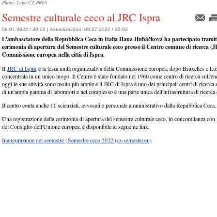
Photo: Logo CZ PRES
Semestre culturale ceco al JRC Ispra
08.07.2022 / 20:00 |
Aktualizováno:
08.07.2022 / 20:03
L'ambasciatore della Repubblica Ceca in Italia Hana Hubáčková ha partecipato tramit
cerimonia di apertura del Semestre culturale ceco presso il Centro comune di ricerca (J
Commissione europea nella città di Ispra.
Il
JRC di Ispra
è la terza unità organizzativa della Commissione europea, dopo Bruxelles e L
concentrata in un unico luogo. Il Centro è stato fondato nel 1960 come centro di ricerca sull'en
oggi le sue attività sono molto più ampie e il JRC di Ispra è uno dei principali centri di ricerc
di un'ampia gamma di laboratori e nel complesso è una parte unica dell'infrastruttura di ricerca
Il centro conta anche 11 scienziati, avvocati e personale amministrativo dalla Repubblica Ceca.
Una registrazione della cerimonia di apertura del semestre culturale ceco, in concomitanza con 
del Consiglio dell'Unione europea, è disponibile al seguente link.
Inaugurazione del semestre | Semestre ceco 2022 (cz-semester.eu)