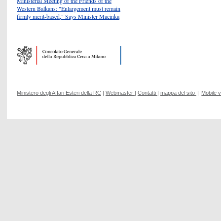
Ministerial Meeting of the Friends of the
Western Balkans: "Enlargement must remain
firmly merit-based," Says Minister Macinka
Ministero degli Affari Esteri della RC
|
Webmaster
|
Contatti
|
mappa del sito
|
Mobile 